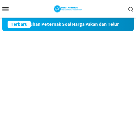
Loncat
Menu
ke
Mobile
konten
 Keluhan Peternak Soal Harga Pakan dan Telur
Terbaru
TAK MAU 