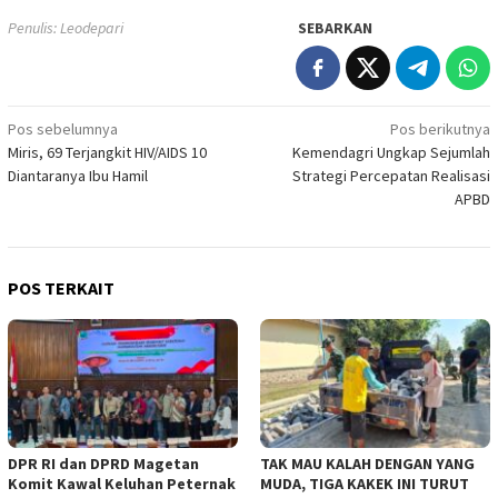
Penulis: Leodepari
SEBARKAN
Navigasi
Pos sebelumnya
Pos berikutnya
Miris, 69 Terjangkit HIV/AIDS 10
Kemendagri Ungkap Sejumlah
pos
Diantaranya Ibu Hamil
Strategi Percepatan Realisasi
APBD
POS TERKAIT
DPR RI dan DPRD Magetan
TAK MAU KALAH DENGAN YANG
Komit Kawal Keluhan Peternak
MUDA, TIGA KAKEK INI TURUT