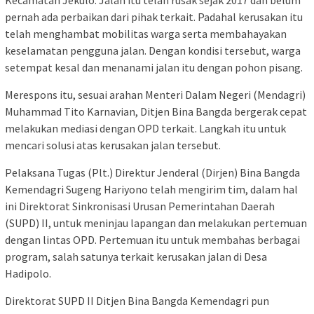
Kecamatan Jekulo. Jalan itu telah rusak sejak 2017 dan belum
pernah ada perbaikan dari pihak terkait. Padahal kerusakan itu
telah menghambat mobilitas warga serta membahayakan
keselamatan pengguna jalan. Dengan kondisi tersebut, warga
setempat kesal dan menanami jalan itu dengan pohon pisang.
Merespons itu, sesuai arahan Menteri Dalam Negeri (Mendagri)
Muhammad Tito Karnavian, Ditjen Bina Bangda bergerak cepat
melakukan mediasi dengan OPD terkait. Langkah itu untuk
mencari solusi atas kerusakan jalan tersebut.
Pelaksana Tugas (Plt.) Direktur Jenderal (Dirjen) Bina Bangda
Kemendagri Sugeng Hariyono telah mengirim tim, dalam hal
ini Direktorat Sinkronisasi Urusan Pemerintahan Daerah
(SUPD) II, untuk meninjau lapangan dan melakukan pertemuan
dengan lintas OPD. Pertemuan itu untuk membahas berbagai
program, salah satunya terkait kerusakan jalan di Desa
Hadipolo.
Direktorat SUPD II Ditjen Bina Bangda Kemendagri pun