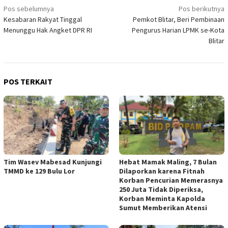
Navigasi
Pos sebelumnya
Pos berikutnya
Kesabaran Rakyat Tinggal
Pemkot Blitar, Beri Pembinaan
pos
Menunggu Hak Angket DPR RI
Pengurus Harian LPMK se-Kota
Blitar
POS TERKAIT
Tim Wasev Mabesad Kunjungi
Hebat Mamak Maling, 7 Bulan
TMMD ke 129 Bulu Lor
Dilaporkan karena Fitnah
Korban Pencurian Memerasnya
250 Juta Tidak Diperiksa,
Korban Meminta Kapolda
Sumut Memberikan Atensi