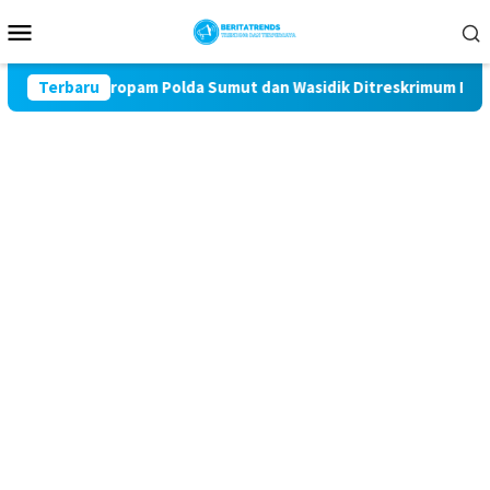
Loncat
Menu
ke
Mobile
konten
Miris! Propam Polda Sumut dan Wasidik Ditreskrimum Diduga Perm
Terbaru