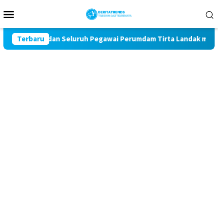
Loncat
Menu
ke
Mobile
konten
irektur dan Seluruh Pegawai Perumdam Tirta Landak mengucapk
Terbaru