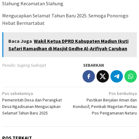
Slahung Kecamatan Slahung
Mengucapkan Selamat Tahun Baru 2025. Semoga Ponorogo
Hebat Bermartabat
Baca Juga
Wakil Ketua DPRD Kabupaten Madiun Ikuti
Safari Ramadhan di Masjid Gedhe Al-Arifiyah Caruban
Penulis: Sugeng Sudrajat
SEBARKAN
Navigasi
Pos sebelumnya
Pos berikutnya
Pemerintah Desa dan Perangkat
Pastikan Berjalan Aman dan
pos
Desa Ngadisanan Mengucapkan
Kondusif, Pemkab Magetan Pantau
Selamat Tahun Baru 2025
Pos Pengamanan Nataru
POS TERKAIT