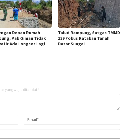
engan Depan Rumah
Talud Rampung, Satgas TMMD
ung, Pak Giman Tidak
129 Fokus Ratakan Tanah
atir Ada Longsor Lagi
Dasar Sungai
as yang wajib ditandai
*