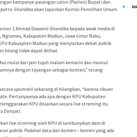
gan kampanye pasangan calon (Paslon) Bupati dan
MA
aputro-Shandika akan laporkan Komisi Pemilihan Umum
omor 1 Ahmad Dawami-Shandika kepada awak media di
n, Nglames, Kabupaten Madiun, Jawa timur Rabu,
k KPU Kabuapten Madiun yang menyiarkan debat publik
i hilang tidak dapat dilihat.
ahui mulai dari jam tujuh malam kemarin dan muncul
alamnya dengan tayangan sebagai konten,” terang
secara upsinneil sekarang di hilangkan, “karena ribuan
ivate. Pertanyaanya ada apa dengan KPU Kabupaten
elenggarakan KPU disiarkan secara live streming itu
a Dimyati.
rkan live streming oleh KPU di sembunyikan dam di
ran publik. Padahal data dari komen – komen yang ada