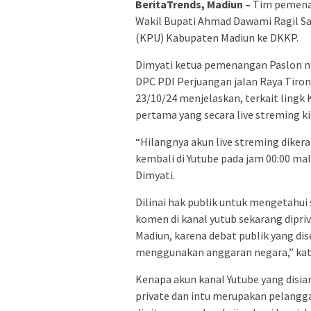
BeritaTrends, Madiun –
Tim pemenan
Wakil Bupati Ahmad Dawami Ragil S
(KPU) Kabupaten Madiun ke DKKP.
Dimyati ketua pemenangan Paslon n
DPC PDI Perjuangan jalan Raya Tiro
23/10/24 menjelaskan, terkait ling
pertama yang secara live streming kin
“Hilangnya akun live streming diker
kembali di Yutube pada jam 00:00 m
Dimyati.
Dilinai hak publik untuk mengetahui 
komen di kanal yutub sekarang dipr
Madiun, karena debat publik yang dis
menggunakan anggaran negara,” kat
Kenapa akun kanal Yutube yang disia
private dan intu merupakan pelangga