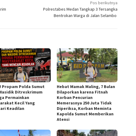
Pos berikutnya
krim
Polrestabes Medan Tangkap 3 Tersangka
Bentrokan Warga di Jalan Selambo
s! Propam Polda Sumut
Hebat Mamak Maling, 7 Bulan
Wasidik Ditreskrimum
Dilaporkan karena Fitnah
ga Permainkan
Korban Pencurian
arakat Kecil Yang
Memerasnya 250 Juta Tidak
ari Keadilan
Diperiksa, Korban Meminta
Kapolda Sumut Memberikan
Atensi