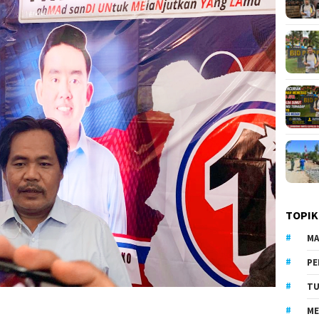
TOPIK
MA
PE
TU
ME