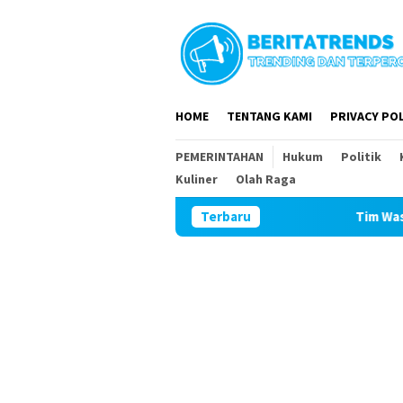
Loncat
ke
konten
HOME
TENTANG KAMI
PRIVACY POL
PEMERINTAHAN
Hukum
Politik
Kuliner
Olah Raga
Terbaru
Tim Wasev Mabesad Kunj