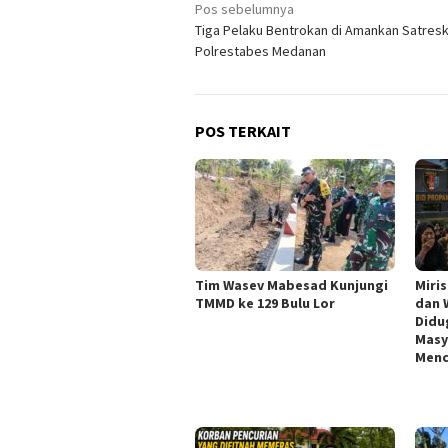
Navigasi
Pos sebelumnya
Tiga Pelaku Bentrokan di Amankan Satres
pos
Polrestabes Medanan
POS TERKAIT
Tim Wasev Mabesad Kunjungi
Miri
TMMD ke 129 Bulu Lor
dan 
Didu
Masy
Menc