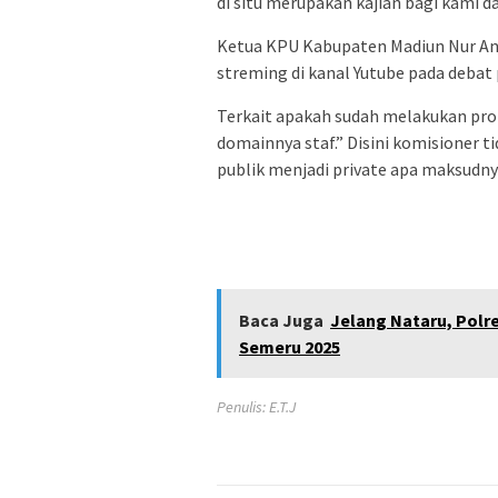
di situ merupakan kajian bagi kami da
Ketua KPU Kabupaten Madiun Nur Anwa
streming di kanal Yutube pada debat
Terkait apakah sudah melakukan prot
domainnya staf.” Disini komisioner 
publik menjadi private apa maksudnya
Baca Juga
Jelang Nataru, Polre
Semeru 2025
Penulis: E.T.J