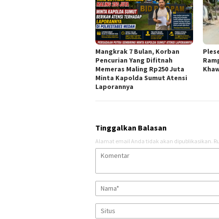
Mangkrak 7 Bulan, Korban
Ples
Pencurian Yang Difitnah
Ramp
Memeras Maling Rp250 Juta
Khaw
Minta Kapolda Sumut Atensi
Laporannya
Tinggalkan Balasan
Alamat email Anda tidak akan dipublikasikan.
Ru