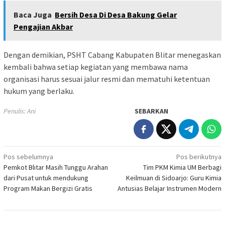
Baca Juga
Bersih Desa Di Desa Bakung Gelar
Pengajian Akbar
Dengan demikian, PSHT Cabang Kabupaten Blitar menegaskan
kembali bahwa setiap kegiatan yang membawa nama
organisasi harus sesuai jalur resmi dan mematuhi ketentuan
hukum yang berlaku.
Penulis: Ani
SEBARKAN
Navigasi
Pos sebelumnya
Pos berikutnya
Pemkot Blitar Masih Tunggu Arahan
Tim PKM Kimia UM Berbagi
pos
dari Pusat untuk mendukung
Keilmuan di Sidoarjo: Guru Kimia
Program Makan Bergizi Gratis
Antusias Belajar Instrumen Modern