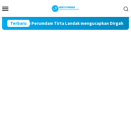
Loncat
Menu
ke
Mobile
konten
 Pegawai Perumdam Tirta Landak mengucapkan Dirgahayu RI ke-
Terbaru