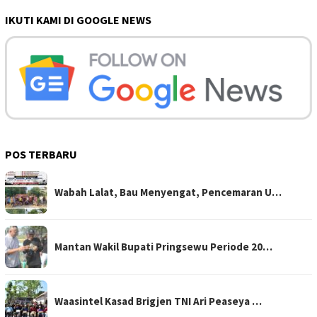
IKUTI KAMI DI GOOGLE NEWS
POS TERBARU
Wabah Lalat, Bau Menyengat, Pencemaran U…
Mantan Wakil Bupati Pringsewu Periode 20…
Waasintel Kasad Brigjen TNI Ari Peaseya …