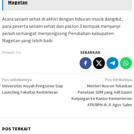
Magetan
Acara senam sehat di akhiri dengan hiburan musik dangdut,
para peserta senam sehat dan paslon 3 kompak menyanyi
penuh semangat menyongsong Perubahan kabupaten
Magetan yang lebih baik.
Penulis: Fa
SEBARKAN
Navigasi
Pos sebelumnya
Pos berikutnya
Universitas Aisyah Pringsewu Siap
Menteri Nusron Tekankan
pos
Launching Fakultas Kedokteran
Penataan SDM yang Adil Dalam
Kunjungan ke Kantor Kementerian
ATR/BPN di Jl. Agus Salim
POS TERKAIT