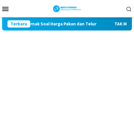
Loncat
Menu
ke
Mobile
konten
n Peternak Soal Harga Pakan dan Telur
Terbaru
TAK MAU KALAH 