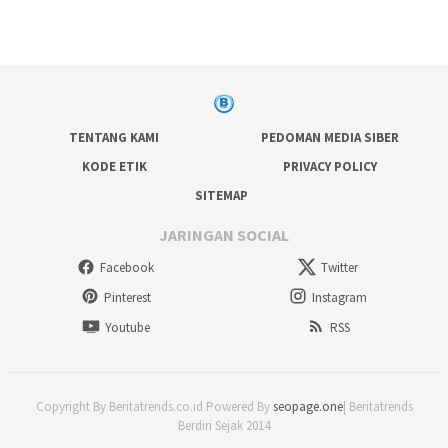
TENTANG KAMI
PEDOMAN MEDIA SIBER
KODE ETIK
PRIVACY POLICY
SITEMAP
JARINGAN SOCIAL
Facebook
Twitter
Pinterest
Instagram
Youtube
RSS
Copyright By Beritatrends.co.id Powered By
seopage.one
| Beritatrends
Berdiri Sejak 2014