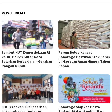
POS TERKAIT
Sambut HUT Kemerdekaan RI
Perum Bulog Kancab
ke-81, Polres Blitar Kota
Ponorogo Pastikan Stok Beras
Salurkan Beras dalam Gerakan
di Magetan Aman Hingga Tahun
Pangan Murah
Depan
ITB Terapkan Nilai Kearifan
Ponorogo Siapkan Pesta
Lokal sebagai Landasan
Budaya 19 Hari Sambut Hari