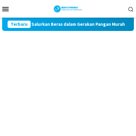
Loncat
Menu
ke
Mobile
konten
tar Kota Salurkan Beras dalam Gerakan Pangan Murah
Terbaru
Per