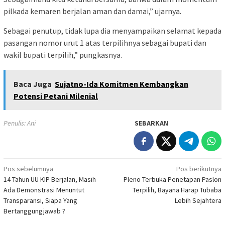
pilkada kemaren berjalan aman dan damai,” ujarnya.
Sebagai penutup, tidak lupa dia menyampaikan selamat kepada
pasangan nomor urut 1 atas terpilihnya sebagai bupati dan
wakil bupati terpilih,” pungkasnya.
Baca Juga
Sujatno-Ida Komitmen Kembangkan
Potensi Petani Milenial
Penulis: Ani
SEBARKAN
Navigasi
Pos sebelumnya
Pos berikutnya
14 Tahun UU KIP Berjalan, Masih
Pleno Terbuka Penetapan Paslon
pos
Ada Demonstrasi Menuntut
Terpilih, Bayana Harap Tubaba
Transparansi, Siapa Yang
Lebih Sejahtera
Bertanggungjawab ?