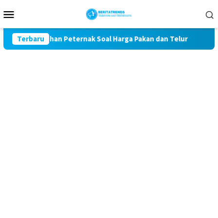
Loncat
Menu
ke
Mobile
konten
 Keluhan Peternak Soal Harga Pakan dan Telur
Terbaru
TAK MAU 