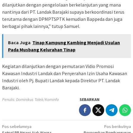
dilanjutkan dengan pengelolaan berkelanjutan yang mana
nantinya dari PT. Landak Barajaki supaya berkoordinasi terus
terutama dengan DPMPTSPTK kemudian Bappeda dan juga
berbagai pihak lainnya,” tutup Samuel.
Baca Juga
Tinap Kampung Kambing Menjadi Usulan
Pada Musbang Kelurahan Tinap
Kegiatan dilanjutkan dengan pemutaran Vidio Promosi
Kawasan Industri Landak dan Penyerahan Izin Usaha Kawasan
Industri oleh Pj. Bupati Landak kepada Direktur PT. Landak
Barajaki.
Penulis: Dominikus Tolek/Kominfo
SEBARKAN
Navigasi
Pos sebelumnya
Pos berikutnya
Satpol PP Ngawi Ajak Warga
Peresmikan Pembangunan