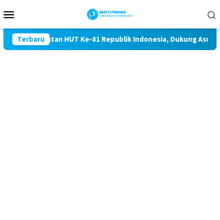
Loncat
Menu
ke
Mobile
konten
ringatan HUT Ke-81 Republik Indonesia, Dukung Asri dan dima
Terbaru