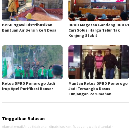
BPBD Ngawi Distribusikan
DPRD Magetan Gandeng DPR RI
Bantuan Air Bersih ke 8 Desa
Cari Solusi Harga Telur Tak
Kunjung Stabil
Ketua DPRD Ponorogo Jadi
Mantan Ketua DPRD Ponorogo
Irup Apel Purifikasi Banser
Jadi Tersangka Kasus
Tunjangan Perumahan
Tinggalkan Balasan
Alamat email Anda tidak akan dipublikasikan.
Ruas yang wajib ditandai
*