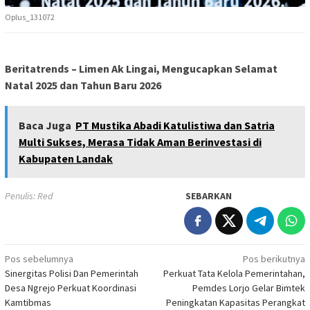
Oplus_131072
Beritatrends –
Limen Ak Lingai,
Mengucapkan Selamat
Natal 2025 dan Tahun Baru 2026
Baca Juga
PT Mustika Abadi Katulistiwa dan Satria
Multi Sukses, Merasa Tidak Aman Berinvestasi di
Kabupaten Landak
Penulis: Red
SEBARKAN
Navigasi
Pos sebelumnya
Pos berikutnya
Sinergitas Polisi Dan Pemerintah
Perkuat Tata Kelola Pemerintahan,
pos
Desa Ngrejo Perkuat Koordinasi
Pemdes Lorjo Gelar Bimtek
Kamtibmas
Peningkatan Kapasitas Perangkat