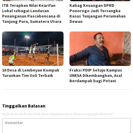
ITB Terapkan Nilai Kearifan
Kabag Keuangan DPRD
Lokal sebagai Landasan
Ponorogo Jadi Tersangka
Penanganan Pascabencana di
Kasus Tunjangan Perumahan
Tanjung Pura, Sumatera Utara
Dewan
10 Desa di Lembeyan Kompak
Fraksi PDIP Setuju Kampus
Turunkan Tim Voli Terbaik
UNESA Dikembangkan, Asal
Berdampak bagi Petani
Tinggalkan Balasan
Alamat email Anda tidak akan dipublikasikan.
Ruas yang wajib ditandai
*