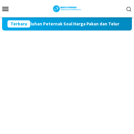
Loncat
Menu
ke
Mobile
konten
al Keluhan Peternak Soal Harga Pakan dan Telur
Terbaru
TAK MA