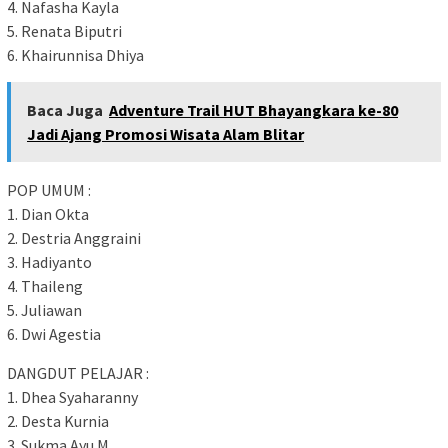
4. Nafasha Kayla
5. Renata Biputri
6. Khairunnisa Dhiya
Baca Juga
Adventure Trail HUT Bhayangkara ke-80
Jadi Ajang Promosi Wisata Alam Blitar
POP UMUM :
1. Dian Okta
2. Destria Anggraini
3. Hadiyanto
4. Thaileng
5. Juliawan
6. Dwi Agestia
DANGDUT PELAJAR :
1. Dhea Syaharanny
2. Desta Kurnia
3. Sukma Ayu M