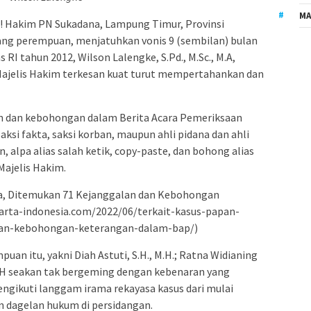
MA
 Hakim PN Sukadana, Lampung Timur, Provinsi
orang perempuan, menjatuhkan vonis 9 (sembilan) bulan
I tahun 2012, Wilson Lalengke, S.Pd., M.Sc., M.A,
Majelis Hakim terkesan kuat turut mempertahankan dan
n dan kebohongan dalam Berita Acara Pemeriksaan
saksi fakta, saksi korban, maupun ahli pidana dan ahli
n, alpa alias salah ketik, copy-paste, dan bohong alias
Majelis Hakim.
ga, Ditemukan 71 Kejanggalan dan Kebohongan
arta-indonesia.com/2022/06/terkait-kasus-papan-
dan-kebohongan-keterangan-dalam-bap/)
uan itu, yakni Diah Astuti, S.H., M.H.; Ratna Widianing
, S.H seakan tak bergeming dengan kebenaran yang
ngikuti langgam irama rekayasa kasus dari mulai
 dagelan hukum di persidangan.