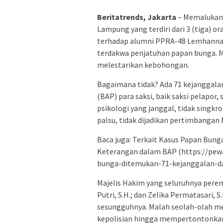
Beritatrends, Jakarta
– Memalukan!
Lampung yang terdiri dari 3 (tiga) 
terhadap alumni PPRA-48 Lemhannas R
terdakwa penjatuhan papan bunga. 
melestarikan kebohongan.
Bagaimana tidak? Ada 71 kejanggala
(BAP) para saksi, baik saksi pelapor, 
psikologi yang janggal, tidak singkro
palsu, tidak dijadikan pertimbangan 
Baca juga: Terkait Kasus Papan Bun
Keterangan dalam BAP (https://pew
bunga-ditemukan-71-kejanggalan-
Majelis Hakim yang seluruhnya peremp
Putri, S.H.; dan Zelika Permatasari
sesungguhnya. Malah seolah-olah me
kepolisian hingga mempertontonkan