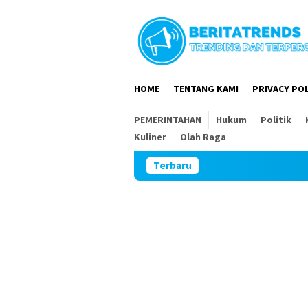
Loncat
ke
konten
HOME
TENTANG KAMI
PRIVACY POL
PEMERINTAHAN
Hukum
Politik
Kuliner
Olah Raga
Terbaru
DPR RI dan DPRD 