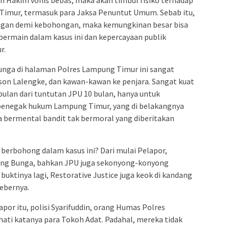
an Hakim vonis bebas, maka akan timbul risiko terhadap
 Timur, termasuk para Jaksa Penuntut Umum. Sebab itu,
gan demi kebohongan, maka kemungkinan besar bisa
ermain dalam kasus ini dan kepercayaan publik
r.
unga di halaman Polres Lampung Timur ini sangat
son Lalengke, dan kawan-kawan ke penjara. Sangat kuat
ulan dari tuntutan JPU 10 bulan, hanya untuk
enegak hukum Lampung Timur, yang di belakangnya
a bermental bandit tak bermoral yang diberitakan
k berbohong dalam kasus ini? Dari mulai Pelapor,
kang Bunga, bahkan JPU juga sekonyong-konyong
uktinya lagi, Restorative Justice juga keok di kandang
ebernya.
apor itu, polisi Syarifuddin, orang Humas Polres
hati katanya para Tokoh Adat. Padahal, mereka tidak