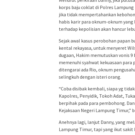
Menurut perkiraan Danny, jika putus
korps baju coklat di Polres Lampung
jika tidak mempertahankan kebohon
habis karir para oknum-oknum yang b
terhadap kepolisian akan hancur lebu
Sejak awal kasus perobohan papan b
kental rekayasa, untuk menyeret Wil
dugaan, Hakim memutuskan vonis 9 b
memenuhi syahwat kekuasaan para p
ditengarai ada Rio, oknum pengusah
selingkuh dengan isteri orang.
“Coba disibak kembali, siapa yg tida
Kapolres, Penyidik, Tokoh Adat, Tu
berpihak pada para pembohong. Dan b
Kejaksaan Negeri Lampung Timur,” b
Anehnya lagi, lanjut Danny, yang mel
Lampung Timur, tapi yang ikut sakit 