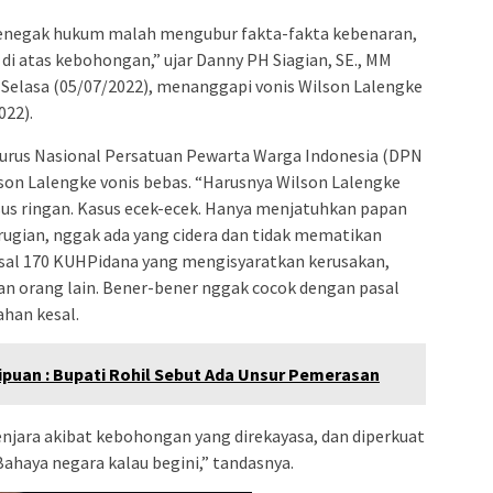
penegak hukum malah mengubur fakta-fakta kebenaran,
atas kebohongan,” ujar Danny PH Siagian, SE., MM
 Selasa (05/07/2022), menanggapi vonis Wilson Lalengke
022).
urus Nasional Persatuan Pewarta Warga Indonesia (DPN
son Lalengke vonis bebas. “Harusnya Wilson Lalengke
asus ringan. Kasus ecek-ecek. Hanya menjatuhkan papan
erugian, nggak ada yang cidera dan tidak mematikan
 pasal 170 KUHPidana yang mengisyaratkan kerusakan,
 orang lain. Bener-bener nggak cocok dengan pasal
han kesal.
puan : Bupati Rohil Sebut Ada Unsur Pemerasan
penjara akibat kebohongan yang direkayasa, dan diperkuat
ahaya negara kalau begini,” tandasnya.