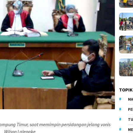
TOPIK
MA
PE
TU
ampung Timur, saat memimpin persidangan jelang vonis
ME
Wilson Lalengke