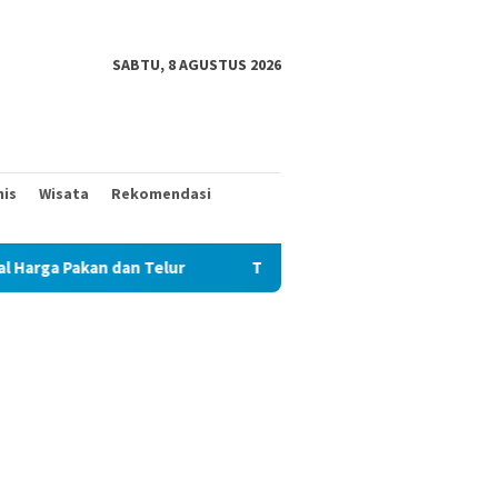
SABTU, 8 AGUSTUS 2026
nis
Wisata
Rekomendasi
ur
TAK MAU KALAH DENGAN YANG MUDA, TIGA KAKEK INI