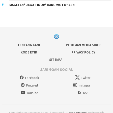
MAGETAN* JAWA TIMUR* KANG WOTO* ASN
TENTANG KAMI
PEDOMAN MEDIA SIBER
KODE ETIK
PRIVACY POLICY
SITEMAP
JARINGAN SOCIAL
Facebook
Twitter
Pinterest
Instagram
Youtube
RSS
Copyright By Beritatrends.co.id Powered By
seopage.one
| Beritatrends