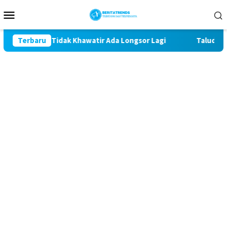
Loncat
Menu
ke
Mobile
konten
iman Tidak Khawatir Ada Longsor Lagi
Terbaru
Talud Rampung, 