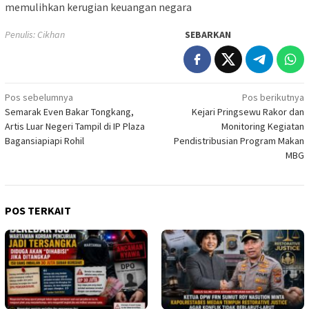
memulihkan kerugian keuangan negara
Penulis: Cikhan
SEBARKAN
Navigasi
Pos sebelumnya
Pos berikutnya
Semarak Even Bakar Tongkang,
Kejari Pringsewu Rakor dan
pos
Artis Luar Negeri Tampil di IP Plaza
Monitoring Kegiatan
Bagansiapiapi Rohil
Pendistribusian Program Makan
MBG
POS TERKAIT