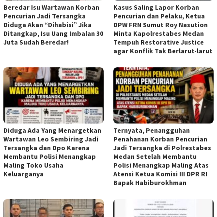
Beredar Isu Wartawan Korban
Kasus Saling Lapor Korban
Pencurian Jadi Tersangka
Pencurian dan Pelaku, Ketua
Diduga Akan “Dihabisi” Jika
DPW FRN Sumut Roy Nasution
Ditangkap, Isu Uang Imbalan 30
Minta Kapolrestabes Medan
Juta Sudah Beredar!
Tempuh Restorative Justice
agar Konflik Tak Berlarut-larut
Diduga Ada Yang Menargetkan
Ternyata, Penangguhan
Wartawan Leo Sembiring Jadi
Penahanan Korban Pencurian
Tersangka dan Dpo Karena
Jadi Tersangka di Polrestabes
Membantu Polisi Menangkap
Medan Setelah Membantu
Maling Toko Usaha
Polisi Menangkap Maling Atas
Keluarganya
Atensi Ketua Komisi III DPR RI
Bapak Habiburokhman