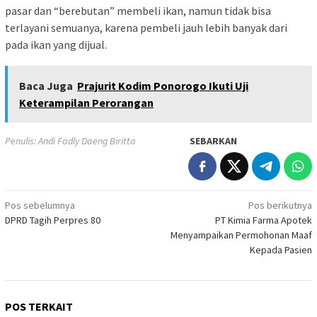
pasar dan “berebutan” membeli ikan, namun tidak bisa
terlayani semuanya, karena pembeli jauh lebih banyak dari
pada ikan yang dijual.
Baca Juga
Prajurit Kodim Ponorogo Ikuti Uji
Keterampilan Perorangan
Penulis: Andi Fadly Daeng Biritta
SEBARKAN
Navigasi
Pos sebelumnya
Pos berikutnya
DPRD Tagih Perpres 80
PT Kimia Farma Apotek
pos
Menyampaikan Permohonan Maaf
Kepada Pasien
POS TERKAIT