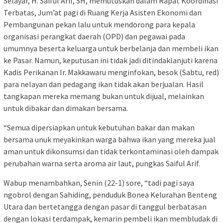
Selayar, H. Saiful Arif, SH, memutuskan dalam Rapat Koordinasi
Terbatas, Jum’at pagi di Ruang Kerja Asisten Ekonomi dan
Pembangunan pekan lalu untuk mendorong para kepala
organisasi perangkat daerah (OPD) dan pegawai pada
umumnya beserta keluarga untuk berbelanja dan membeli ikan
ke Pasar. Namun, keputusan ini tidak jadi ditindaklanjuti karena
Kadis Perikanan Ir. Makkawaru menginfokan, besok (Sabtu, red)
para nelayan dan pedagang ikan tidak akan berjualan. Hasil
tangkapan mereka memang bukan untuk dijual, melainkan
untuk dibakar dan dimakan bersama.
“Semua dipersiapkan untuk kebutuhan bakar dan makan
bersama unuk meyakinkan warga bahwa ikan yang mereka jual
aman untuk dikonsumsi dan tidak terkontaminasi oleh dampak
perubahan warna serta aroma air laut, pungkas Saiful Arif.
Wabup menambahkan, Senin (22-1) sore, “tadi pagi saya
ngobrol dengan Sahiding, penduduk Bonea Kelurahan Benteng
Utara dan bertetangga dengan pasar di tanggul berbatasan
dengan lokasi terdampak, kemarin pembeli ikan membludak di