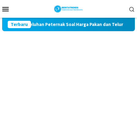
Loncat
Menu
ke
Mobile
konten
awal Keluhan Peternak Soal Harga Pakan dan Telur
Terbaru
TAK 