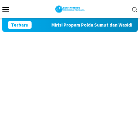
Loncat
Menu
ke
Mobile
konten
u Lor
Terbaru
Miris! Propam Polda Sumut dan Wasidik Ditreskrimu