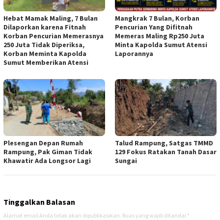
Hebat Mamak Maling, 7 Bulan
Mangkrak 7 Bulan, Korban
Dilaporkan karena Fitnah
Pencurian Yang Difitnah
Korban Pencurian Memerasnya
Memeras Maling Rp250 Juta
250 Juta Tidak Diperiksa,
Minta Kapolda Sumut Atensi
Korban Meminta Kapolda
Laporannya
Sumut Memberikan Atensi
Plesengan Depan Rumah
Talud Rampung, Satgas TMMD
Rampung, Pak Giman Tidak
129 Fokus Ratakan Tanah Dasar
Khawatir Ada Longsor Lagi
Sungai
Tinggalkan Balasan
Alamat email Anda tidak akan dipublikasikan.
Ruas yang wajib ditandai
*