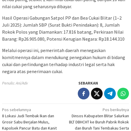
nilai cukai yang seharusnya dibayar.
Hasil Operasi Gabungan Satpol PP dan Bea Cukai Blitar (1–2
Juli 2025): Jumlah SBP (Surat Bukti Penindakan): 8, Jumlah
Rokok Polos yang Diamankan: 17.816 batang, Perkiraan Nilai
Barang: Rp26.905.080, Potensi Kerugian Negara: Rp18.144.310
Melalui operasi ini, pemerintah daerah menegaskan
komitmennya dalam mendukung penegakan hukum di bidang
cukai dan perlindungan terhadap industri legal serta hak
negara atas penerimaan cukai.
Penulis: Ani/Adv
SEBARKAN
Navigasi
Pos sebelumnya
Pos berikutnya
8 Lokasi Judi Tembak Ikan dan
Dinsos Kabupaten Blitar Salurkan
pos
Grosir Sabu Berjalan Mulus,
BLT DBHCHT ke Buruh Pabrik Rokok
Kapolsek Pancur Batu dan Kanit
dan Buruh Tani Tembakau Serta