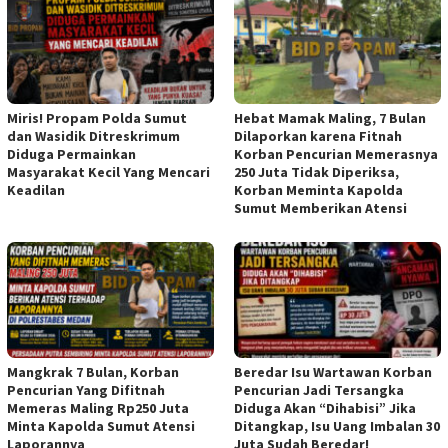
Miris! Propam Polda Sumut
Hebat Mamak Maling, 7 Bulan
dan Wasidik Ditreskrimum
Dilaporkan karena Fitnah
Diduga Permainkan
Korban Pencurian Memerasnya
Masyarakat Kecil Yang Mencari
250 Juta Tidak Diperiksa,
Keadilan
Korban Meminta Kapolda
Sumut Memberikan Atensi
Mangkrak 7 Bulan, Korban
Beredar Isu Wartawan Korban
Pencurian Yang Difitnah
Pencurian Jadi Tersangka
Memeras Maling Rp250 Juta
Diduga Akan “Dihabisi” Jika
Minta Kapolda Sumut Atensi
Ditangkap, Isu Uang Imbalan 30
Laporannya
Juta Sudah Beredar!