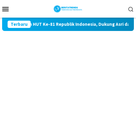
Loncat
Menu
ke
Mobile
konten
ringatan HUT Ke-81 Republik Indonesia, Dukung Asri dan dimak
Terbaru