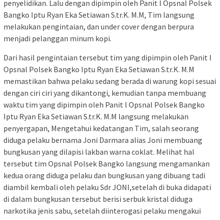
penyelidikan. Lalu dengan dipimpin oleh Panit l Opsnal Polsek
Bangko Iptu Ryan Eka Setiawan S.tr.K. M.M, Tim langsung
melakukan pengintaian, dan under cover dengan berpura
menjadi pelanggan minum kopi.
Dari hasil pengintaian tersebut tim yang dipimpin oleh Panit l
Opsnal Polsek Bangko Iptu Ryan Eka Setiawan S.tr.K. M.M
memastikan bahwa pelaku sedang berada di warung kopi sesuai
dengan ciri ciri yang dikantongi, kemudian tanpa membuang
waktu tim yang dipimpin oleh Panit l Opsnal Polsek Bangko
Iptu Ryan Eka Setiawan S.tr.K. M.M langsung melakukan
penyergapan, Mengetahui kedatangan Tim, salah seorang
diduga pelaku bernama Joni Darmara alias Joni membuang
bungkusan yang dilapisi lakban warna coklat. Melihat hal
tersebut tim Opsnal Polsek Bangko langsung mengamankan
kedua orang diduga pelaku dan bungkusan yang dibuang tadi
diambil kembali oleh pelaku Sdr JONI,setelah di buka didapati
di dalam bungkusan tersebut berisi serbuk kristal diduga
narkotika jenis sabu, setelah diinterogasi pelaku mengakui