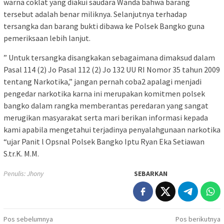
warna coklat yang diakui saudara Wanda bahwa barang
tersebut adalah benar miliknya. Selanjutnya terhadap
tersangka dan barang bukti dibawa ke Polsek Bangko guna
pemeriksaan lebih lanjut.
” Untuk tersangka disangkakan sebagaimana dimaksud dalam
Pasal 114 (2) Jo Pasal 112 (2) Jo 132 UU RI Nomor 35 tahun 2009
tentang Narkotika,” jangan pernah coba2 apalagi menjadi
pengedar narkotika karna ini merupakan komitmen polsek
bangko dalam rangka memberantas peredaran yang sangat
merugikan masyarakat serta mari berikan informasi kepada
kami apabila mengetahui terjadinya penyalahgunaan narkotika
“ujar Panit l Opsnal Polsek Bangko Iptu Ryan Eka Setiawan
S.tr.K. M.M.
Penulis: Jhony
SEBARKAN
Navigasi
Pos sebelumnya
Pos berikutnya