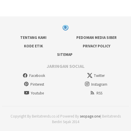
TENTANG KAMI
PEDOMAN MEDIA SIBER
KODE ETIK
PRIVACY POLICY
SITEMAP
JARINGAN SOCIAL
Facebook
Twitter
Pinterest
Instagram
Youtube
RSS
Copyright By Beritatrends.co.id Powered By
seopage.one
| Beritatrends
Berdiri Sejak 2014