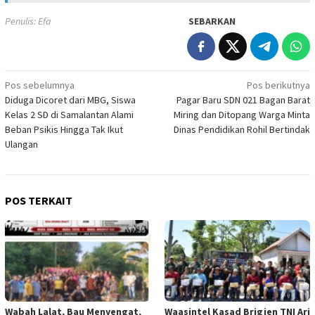
Penulis: Efa
SEBARKAN
Navigasi
Pos sebelumnya
Pos berikutnya
Diduga Dicoret dari MBG, Siswa
Pagar Baru SDN 021 Bagan Barat
pos
Kelas 2 SD di Samalantan Alami
Miring dan Ditopang Warga Minta
Beban Psikis Hingga Tak Ikut
Dinas Pendidikan Rohil Bertindak
Ulangan
POS TERKAIT
Wabah Lalat, Bau Menyengat,
Waasintel Kasad Brigjen TNI Ari