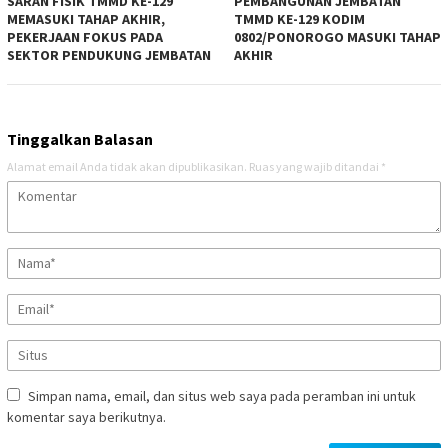
SARAN FISIK TMMD KE-129
PEMBANGUNAN JEMBATAN
MEMASUKI TAHAP AKHIR,
TMMD KE-129 KODIM
PEKERJAAN FOKUS PADA
0802/PONOROGO MASUKI TAHAP
SEKTOR PENDUKUNG JEMBATAN
AKHIR
Tinggalkan Balasan
Alamat email Anda tidak akan dipublikasikan.
Ruas yang wajib ditandai
*
Simpan nama, email, dan situs web saya pada peramban ini untuk
komentar saya berikutnya.