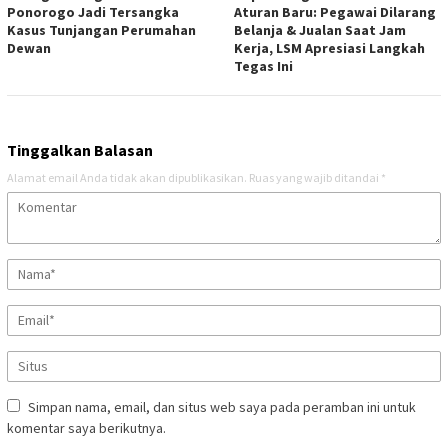
Ponorogo Jadi Tersangka
Aturan Baru: Pegawai Dilarang
Kasus Tunjangan Perumahan
Belanja & Jualan Saat Jam
Dewan
Kerja, LSM Apresiasi Langkah
Tegas Ini
Tinggalkan Balasan
Alamat email Anda tidak akan dipublikasikan.
Ruas yang wajib ditandai
*
Simpan nama, email, dan situs web saya pada peramban ini untuk
komentar saya berikutnya.