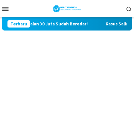
Loncat
Menu
ke
Mobile
konten
alan 30 Juta Sudah Beredar!
Terbaru
Kasus Saling Lapor Korban P