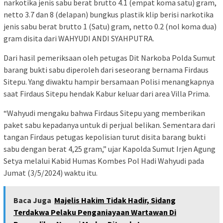
narkotika jenis sabu berat brutto 4.1 (empat koma satu) gram,
netto 3.7 dan 8 (delapan) bungkus plastik klip berisi narkotika
jenis sabu berat brutto 1 (Satu) gram, netto 0.2 (nol koma dua)
gram disita dari WAHYUDI ANDI SYAHPUTRA.
Dari hasil pemeriksaan oleh petugas Dit Narkoba Polda Sumut
barang bukti sabu diperoleh dari seseorang bernama Firdaus
Sitepu. Yang diwaktu hampir bersamaan Polisi menangkapnya
saat Firdaus Sitepu hendak Kabur keluar dari area Villa Prima.
“Wahyudi mengaku bahwa Firdaus Sitepu yang memberikan
paket sabu kepadanya untuk di perjual belikan. Sementara dari
tangan Firdaus petugas kepolisian turut disita barang bukti
sabu dengan berat 4,25 gram,” ujar Kapolda Sumut Irjen Agung
Setya melalui Kabid Humas Kombes Pol Hadi Wahyudi pada
Jumat (3/5/2024) waktu itu.
Baca Juga
Majelis Hakim Tidak Hadir, Sidang
Terdakwa Pelaku Penganiayaan Wartawan Di