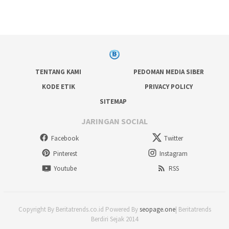
TENTANG KAMI
PEDOMAN MEDIA SIBER
KODE ETIK
PRIVACY POLICY
SITEMAP
JARINGAN SOCIAL
Facebook
Twitter
Pinterest
Instagram
Youtube
RSS
Copyright By Beritatrends.co.id Powered By
seopage.one
| Beritatrends
Berdiri Sejak 2014