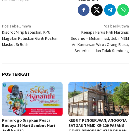
Navigasi
Pos sebelumnya
Pos berikutnya
Disorot Mirip Bapaslon, KPU
Kenapa Harus Pilih Martinus
pos
Magetan Putuskan Ganti Kostum
Sudarno – Muhammad, Jubir MSM
Maskot Si Bolih
Ari Kurniawan Wiro : Orang Biasa,
Sederhana dan Tidak Sombong
POS TERKAIT
Ponorogo Siapkan Pesta
KEBUT PENGERJAAN, ANGGOTA
Budaya 19 Hari Sambut Hari
SATGAS TMMD KE-129 PASANG
Jadi ke-530
GEWEL PENOPANG ATAP RUMAH