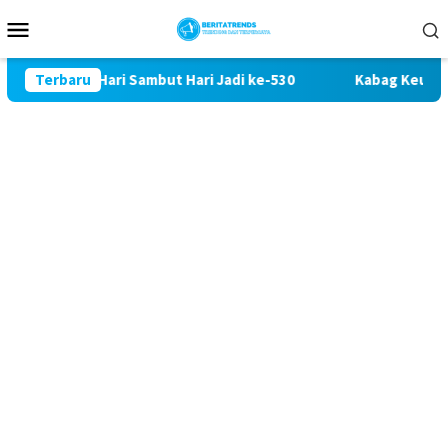
Loncat
Menu
ke
Mobile
konten
a 19 Hari Sambut Hari Jadi ke-530
Terbaru
Kabag Keuangan DPRD