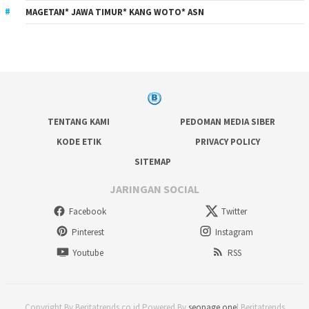
MAGETAN* JAWA TIMUR* KANG WOTO* ASN
TENTANG KAMI
PEDOMAN MEDIA SIBER
KODE ETIK
PRIVACY POLICY
SITEMAP
JARINGAN SOCIAL
Facebook
Twitter
Pinterest
Instagram
Youtube
RSS
Copyright By Beritatrends.co.id Powered By
seopage.one
| Beritatrends