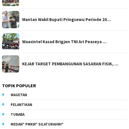
Mantan Wakil Bupati Pringsewu Periode 20…
Waasintel Kasad Brigjen TNI Ari Peaseya …
KEJAR TARGET PEMBANGUNAN SASARAN FISIK, …
TOPIK POPULER
MAGETAN
PELANTIKAN
TUBABA
MEDAN* PMKM* SILATURAHMI*