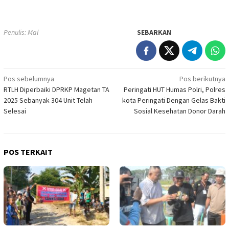
Penulis: Mal
SEBARKAN
Navigasi
Pos sebelumnya
Pos berikutnya
RTLH Diperbaiki DPRKP Magetan TA
Peringati HUT Humas Polri, Polres
pos
2025 Sebanyak 304 Unit Telah
kota Peringati Dengan Gelas Bakti
Selesai
Sosial Kesehatan Donor Darah
POS TERKAIT