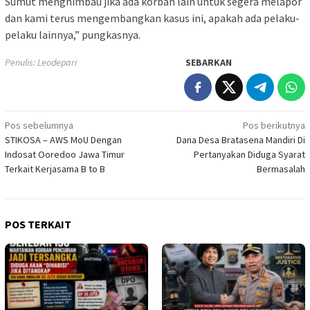
Sumut menghimbau jika ada korban lain untuk segera melapor
dan kami terus mengembangkan kasus ini, apakah ada pelaku-
pelaku lainnya,” pungkasnya.
Penulis: Leodepari
SEBARKAN
Navigasi
Pos sebelumnya
Pos berikutnya
STIKOSA – AWS MoU Dengan
Dana Desa Bratasena Mandiri Di
pos
Indosat Ooredoo Jawa Timur
Pertanyakan Diduga Syarat
Terkait Kerjasama B to B
Bermasalah
POS TERKAIT