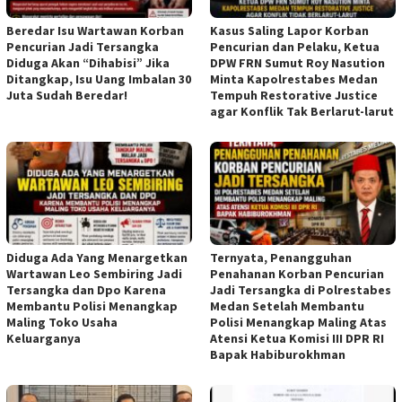
Beredar Isu Wartawan Korban
Kasus Saling Lapor Korban
Pencurian Jadi Tersangka
Pencurian dan Pelaku, Ketua
Diduga Akan “Dihabisi” Jika
DPW FRN Sumut Roy Nasution
Ditangkap, Isu Uang Imbalan 30
Minta Kapolrestabes Medan
Juta Sudah Beredar!
Tempuh Restorative Justice
agar Konflik Tak Berlarut-larut
Diduga Ada Yang Menargetkan
Ternyata, Penangguhan
Wartawan Leo Sembiring Jadi
Penahanan Korban Pencurian
Tersangka dan Dpo Karena
Jadi Tersangka di Polrestabes
Membantu Polisi Menangkap
Medan Setelah Membantu
Maling Toko Usaha
Polisi Menangkap Maling Atas
Keluarganya
Atensi Ketua Komisi III DPR RI
Bapak Habiburokhman