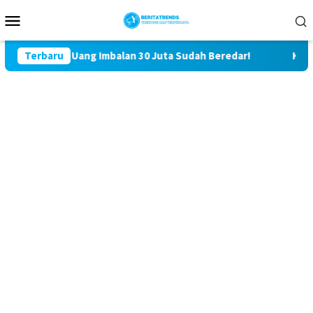
Loncat
Menu
ke
Mobile
konten
u Uang Imbalan 30 Juta Sudah Beredar!
Terbaru
Kasus Saling Lapo