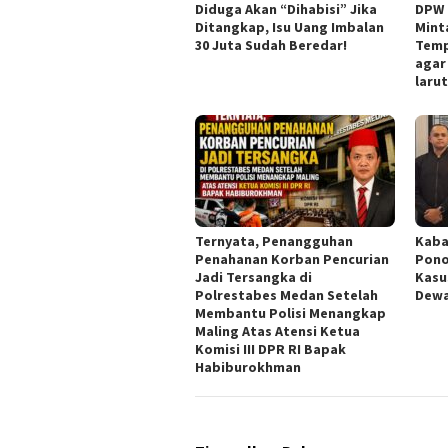
Diduga Akan “Dihabisi” Jika
DPW 
Ditangkap, Isu Uang Imbalan
Mint
30 Juta Sudah Beredar!
Temp
agar
laru
Ternyata, Penangguhan
Kaba
Penahanan Korban Pencurian
Pono
Jadi Tersangka di
Kasu
Polrestabes Medan Setelah
Dew
Membantu Polisi Menangkap
Maling Atas Atensi Ketua
Komisi III DPR RI Bapak
Habiburokhman