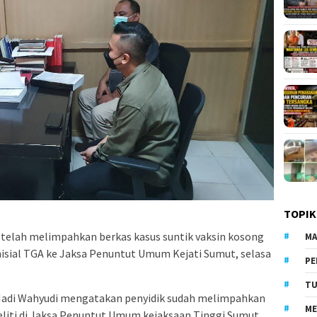
TOPIK
telah melimpahkan berkas kasus suntik vaksin kosong
MA
isial TGA ke Jaksa Penuntut Umum Kejati Sumut, selasa
PE
TU
adi Wahyudi mengatakan penyidik sudah melimpahkan
ME
eliti di Jaksa Penuntut Umum kejaksaan Tinggi Sumut.