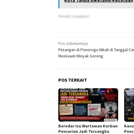
Kota Tanpa Diketahui Kesatuan
Penulis: Leodepari
Navigasi
Pos sebelumnya
Pasangan di Ponorogo Nikah di Tanggal Can
pos
Maskawin Minyak Goreng
POS TERKAIT
Beredar Isu Wartawan Korban
Kasu
Pencurian Jadi Tersangka
Penc