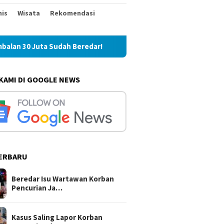
nis
Wisata
Rekomendasi
edar!
Kasus Saling Lapor Korban Pencurian dan Pelaku, K
 KAMI DI GOOGLE NEWS
ERBARU
Beredar Isu Wartawan Korban
Pencurian Ja…
Kasus Saling Lapor Korban