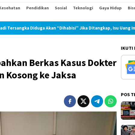
Kesehatan
Pendidikan
Sosial
Teknologi
Gaya Hidup
Bis
 “Dihabisi” Jika Ditangkap, Isu Uang Imbalan 30 Juta Sudah Ber
IKUTI
ahkan Berkas Kasus Dokter
n Kosong ke Jaksa
POS T