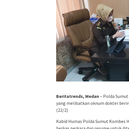
Beritatrends, Medan
– Polda Sumut 
yang melibatkan oknum dokter berin
(22/2)
Kabid Humas Polda Sumut Kombes H
berkas perkara dan resume untuk dit