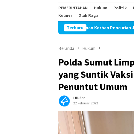
PEMERINTAHAN
Hukum
Politik
Kuliner
Olah Raga
redar Isu Wartawan Korban Pencurian Jadi Tersangka Diduga Akan
Terbaru
Beranda
Hukum
Polda Sumut Limp
yang Suntik Vaksi
Penuntut Umum
LilikAbdi
22 Februari 2022