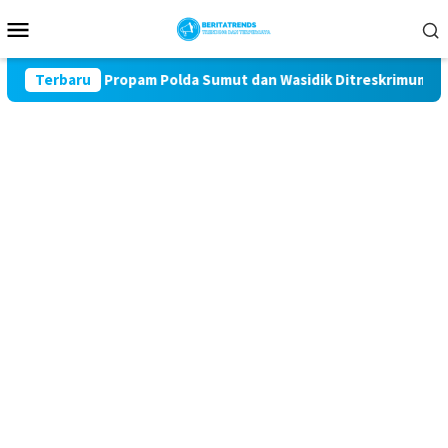
Loncat
Menu
ke
Mobile
konten
Miris! Propam Polda Sumut dan Wasidik Ditreskrimum Diduga P
Terbaru