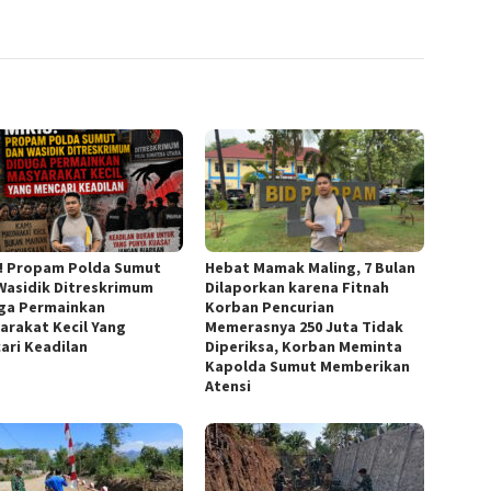
h
s! Propam Polda Sumut
Hebat Mamak Maling, 7 Bulan
Wasidik Ditreskrimum
Dilaporkan karena Fitnah
ga Permainkan
Korban Pencurian
arakat Kecil Yang
Memerasnya 250 Juta Tidak
ari Keadilan
Diperiksa, Korban Meminta
Kapolda Sumut Memberikan
Atensi