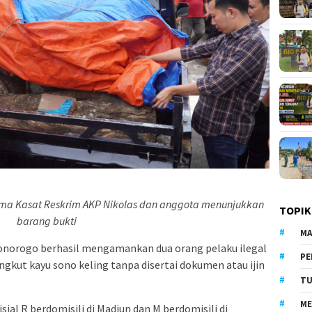
ama Kasat Reskrim AKP Nikolas dan anggota menunjukkan
TOPIK
barang bukti
MA
onorogo berhasil mengamankan dua orang pelaku ilegal
PE
gkut kayu sono keling tanpa disertai dokumen atau ijin
TU
ME
sial R berdomisili di Madiun dan M berdomisili di