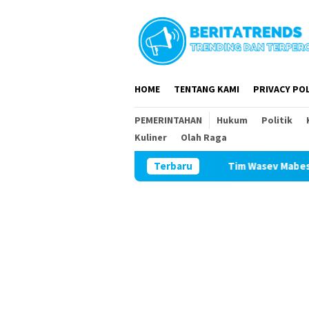
Loncat
ke
konten
HOME
TENTANG KAMI
PRIVACY POL
PEMERINTAHAN
Hukum
Politik
Kuliner
Olah Raga
Terbaru
Tim Wasev Mabesad Kunjungi 