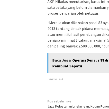
AKP Nikolas menuturkan, kasus ini
satu pelaku yang belum diamankan y
proses pencarian oleh petugas.
“Mereka akan dikenakan pasal 83 ayat
2013 tentang tindak pidana memua
atau memiliki hasil penebangan di 
penjara minimal 1 tahun, maksimal 5 
dan paling banyak 2.500.000.000, “pu
Baca Juga
Operasi Densus 88 d
Pembuat Sepatu
Penulis: sul
Navigasi
Pos sebelumnya
Jaga Kelestarian Lingkungan, Kodim Pono
pos