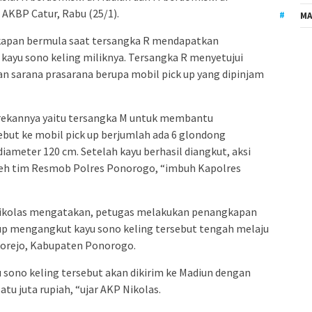
AKBP Catur, Rabu (25/1).
MA
pan bermula saat tersangka R mendapatkan
kayu sono keling miliknya. Tersangka R menyetujui
 sarana prasarana berupa mobil pick up yang dipinjam
 rekannya yaitu tersangka M untuk membantu
but ke mobil pick up berjumlah ada 6 glondong
iameter 120 cm. Setelah kayu berhasil diangkut, aksi
leh tim Resmob Polres Ponorogo, “imbuh Kapolres
Nikolas mengatakan, petugas melakukan penangkapan
 up mengangkut kayu sono keling tersebut tengah melaju
ukorejo, Kabupaten Ponorogo.
sono keling tersebut akan dikirim ke Madiun dengan
tu juta rupiah, “ujar AKP Nikolas.