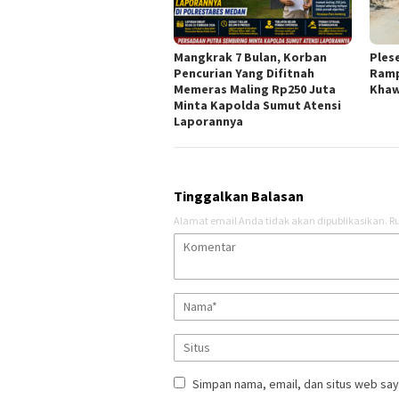
Mangkrak 7 Bulan, Korban
Ples
Pencurian Yang Difitnah
Ramp
Memeras Maling Rp250 Juta
Khaw
Minta Kapolda Sumut Atensi
Laporannya
Tinggalkan Balasan
Alamat email Anda tidak akan dipublikasikan.
Ru
Simpan nama, email, dan situs web say