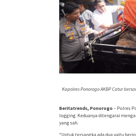
Kapolres Ponorogo AKBP Catur bers
Beritatrends, Ponorogo
– Polres P
logging. Keduanya ditengarai mengan
yang sah.
“Untuk tersangka ada dua yaitu berini