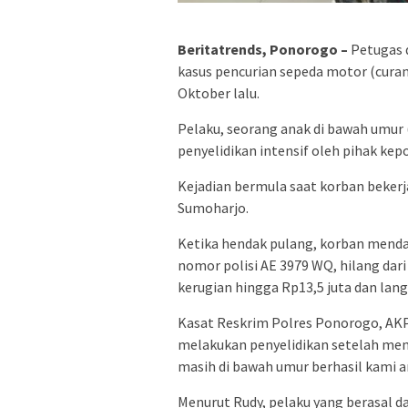
Beritatrends, Ponorogo –
Petugas 
kasus pencurian sepeda motor (curan
Oktober lalu.
Pelaku, seorang anak di bawah umur 
penyelidikan intensif oleh pihak kepo
Kejadian bermula saat korban bekerja
Sumoharjo.
Ketika hendak pulang, korban mend
nomor polisi AE 3979 WQ, hilang dari
kerugian hingga Rp13,5 juta dan lan
Kasat Reskrim Polres Ponorogo, AK
melakukan penyelidikan setelah mene
masih di bawah umur berhasil kami am
Menurut Rudy, pelaku yang berasal d