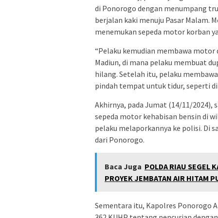
di Ponorogo dengan menumpang truk. 
berjalan kaki menuju Pasar Malam. Mel
menemukan sepeda motor korban yang
“Pelaku kemudian membawa motor de
Madiun, di mana pelaku membuat dupl
hilang. Setelah itu, pelaku membawa
pindah tempat untuk tidur, seperti di
Akhirnya, pada Jumat (14/11/2024),
sepeda motor kehabisan bensin di wi
pelaku melaporkannya ke polisi. Di 
dari Ponorogo.
Baca Juga
POLDA RIAU SEGEL 
PROYEK JEMBATAN AIR HITAM P
Sementara itu, Kapolres Ponorogo A
362 KUHP tentang pencurian dengan