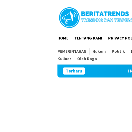
Loncat
ke
konten
HOME
TENTANG KAMI
PRIVACY POL
PEMERINTAHAN
Hukum
Politik
Kuliner
Olah Raga
Terbaru
Hebat Mamak Maling,