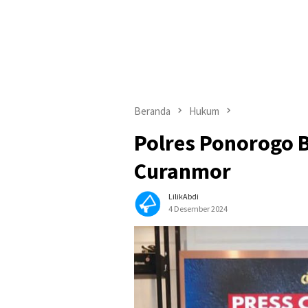
Beranda
Hukum
Polres Ponorogo 
Curanmor
LilikAbdi
4 Desember 2024