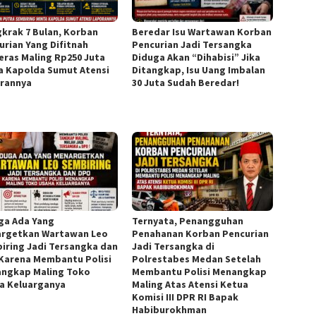
krak 7 Bulan, Korban
Beredar Isu Wartawan Korban
urian Yang Difitnah
Pencurian Jadi Tersangka
ras Maling Rp250 Juta
Diduga Akan “Dihabisi” Jika
a Kapolda Sumut Atensi
Ditangkap, Isu Uang Imbalan
rannya
30 Juta Sudah Beredar!
ga Ada Yang
Ternyata, Penangguhan
rgetkan Wartawan Leo
Penahanan Korban Pencurian
iring Jadi Tersangka dan
Jadi Tersangka di
Karena Membantu Polisi
Polrestabes Medan Setelah
ngkap Maling Toko
Membantu Polisi Menangkap
a Keluarganya
Maling Atas Atensi Ketua
Komisi III DPR RI Bapak
Habiburokhman