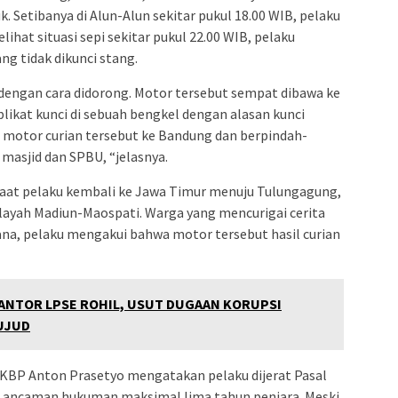
Setibanya di Alun-Alun sekitar pukul 18.00 WIB, pelaku
ihat situasi sepi sekitar pukul 22.00 WIB, pelaku
 tidak dikunci stang.
ngan cara didorong. Motor tersebut sempat dibawa ke
ikat kunci di sebuah bengkel dengan alasan kunci
 motor curian tersebut ke Bandung dan berpindah-
 masjid dan SPBU, “jelasnya.
 saat pelaku kembali ke Jawa Timur menuju Tulungagung,
layah Madiun-Maospati. Warga yang mencurigai cerita
sana, pelaku mengakui bahwa motor tersebut hasil curian
KANTOR LPSE ROHIL, USUT DUGAAN KORUPSI
UJUD
KBP Anton Prasetyo mengatakan pelaku dijerat Pasal
 ancaman hukuman maksimal lima tahun penjara. Meski