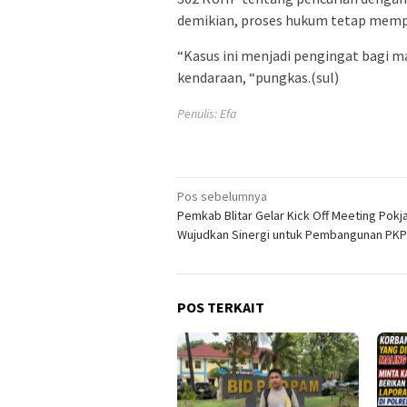
demikian, proses hukum tetap memp
“Kasus ini menjadi pengingat bagi 
kendaraan, “pungkas.(sul)
Penulis: Efa
Navigasi
Pos sebelumnya
Pemkab Blitar Gelar Kick Off Meeting Pokj
pos
Wujudkan Sinergi untuk Pembangunan PKP
POS TERKAIT