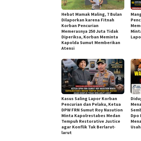
Hebat Mamak Maling, 7 Bulan
Mang
Dilaporkan karena Fitnah
Penc
Korban Pencurian
Meme
Memerasnya 250 Juta Tidak
Mint
Diperiksa, Korban Meminta
Lapo
Kapolda Sumut Memberikan
Atensi
Kasus Saling Lapor Korban
Didu
Pencurian dan Pelaku, Ketua
Mena
DPW FRN Sumut Roy Nasution
Semb
Minta Kapolrestabes Medan
Dpo 
Tempuh Restorative Justice
Mena
agar Konflik Tak Berlarut-
Usah
larut