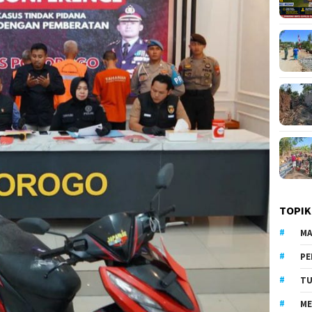
TOPIK
MA
PE
TU
ME