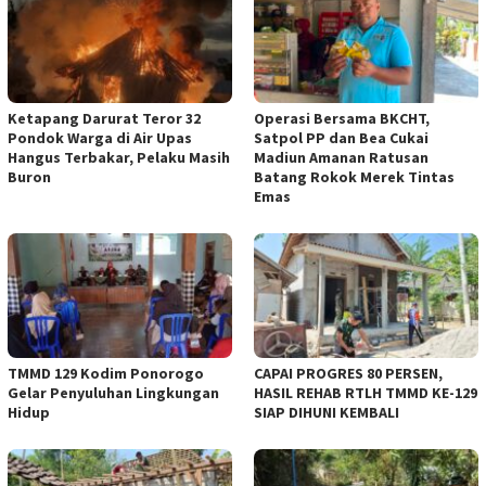
Ketapang Darurat Teror 32
Operasi Bersama BKCHT,
Pondok Warga di Air Upas
Satpol PP dan Bea Cukai
Hangus Terbakar, Pelaku Masih
Madiun Amanan Ratusan
Buron
Batang Rokok Merek Tintas
Emas
TMMD 129 Kodim Ponorogo
CAPAI PROGRES 80 PERSEN,
Gelar Penyuluhan Lingkungan
HASIL REHAB RTLH TMMD KE-129
Hidup
SIAP DIHUNI KEMBALI