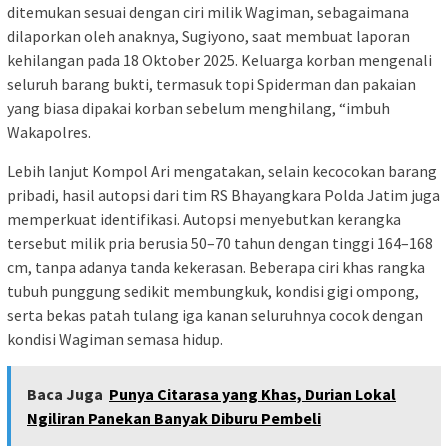
ditemukan sesuai dengan ciri milik Wagiman, sebagaimana
dilaporkan oleh anaknya, Sugiyono, saat membuat laporan
kehilangan pada 18 Oktober 2025. Keluarga korban mengenali
seluruh barang bukti, termasuk topi Spiderman dan pakaian
yang biasa dipakai korban sebelum menghilang, “imbuh
Wakapolres.
Lebih lanjut Kompol Ari mengatakan, selain kecocokan barang
pribadi, hasil autopsi dari tim RS Bhayangkara Polda Jatim juga
memperkuat identifikasi. Autopsi menyebutkan kerangka
tersebut milik pria berusia 50–70 tahun dengan tinggi 164–168
cm, tanpa adanya tanda kekerasan. Beberapa ciri khas rangka
tubuh punggung sedikit membungkuk, kondisi gigi ompong,
serta bekas patah tulang iga kanan seluruhnya cocok dengan
kondisi Wagiman semasa hidup.
Baca Juga
Punya Citarasa yang Khas, Durian Lokal
Ngiliran Panekan Banyak Diburu Pembeli