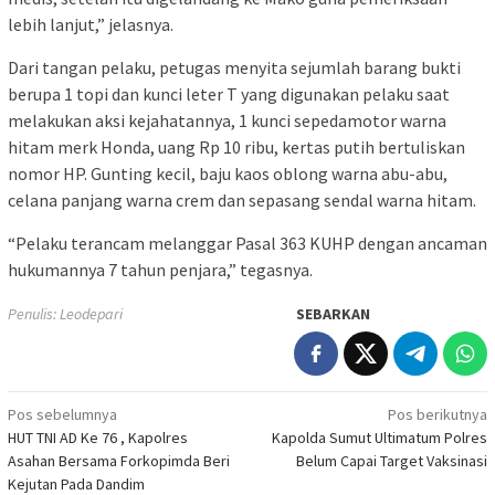
lebih lanjut,” jelasnya.
Dari tangan pelaku, petugas menyita sejumlah barang bukti
berupa 1 topi dan kunci leter T yang digunakan pelaku saat
melakukan aksi kejahatannya, 1 kunci sepedamotor warna
hitam merk Honda, uang Rp 10 ribu, kertas putih bertuliskan
nomor HP. Gunting kecil, baju kaos oblong warna abu-abu,
celana panjang warna crem dan sepasang sendal warna hitam.
“Pelaku terancam melanggar Pasal 363 KUHP dengan ancaman
hukumannya 7 tahun penjara,” tegasnya.
Penulis: Leodepari
SEBARKAN
Navigasi
Pos sebelumnya
Pos berikutnya
HUT TNI AD Ke 76 , Kapolres
Kapolda Sumut Ultimatum Polres
pos
Asahan Bersama Forkopimda Beri
Belum Capai Target Vaksinasi
Kejutan Pada Dandim