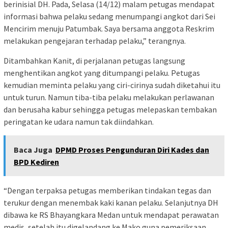
berinisial DH. Pada, Selasa (14/12) malam petugas mendapat
informasi bahwa pelaku sedang menumpangi angkot dari Sei
Mencirim menuju Patumbak. Saya bersama anggota Reskrim
melakukan pengejaran terhadap pelaku,” terangnya.
Ditambahkan Kanit, di perjalanan petugas langsung
menghentikan angkot yang ditumpangi pelaku. Petugas
kemudian meminta pelaku yang ciri-cirinya sudah diketahui itu
untuk turun. Namun tiba-tiba pelaku melakukan perlawanan
dan berusaha kabur sehingga petugas melepaskan tembakan
peringatan ke udara namun tak diindahkan.
Baca Juga
DPMD Proses Pengunduran Diri Kades dan
BPD Kediren
“Dengan terpaksa petugas memberikan tindakan tegas dan
terukur dengan menembak kaki kanan pelaku. Selanjutnya DH
dibawa ke RS Bhayangkara Medan untuk mendapat perawatan
medis, setelah itu digelandang ke Mako guna pemeriksaan