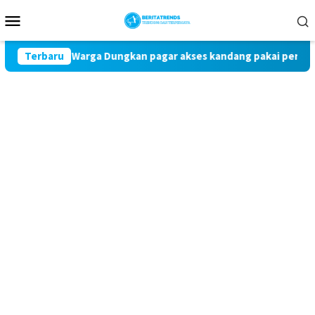
Loncat
Menu
ke
Mobile
konten
dara, Warga Dungkan pagar akses kandang pakai peraga adat
Terbaru