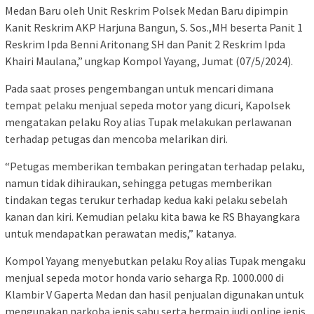
Medan Baru oleh Unit Reskrim Polsek Medan Baru dipimpin
Kanit Reskrim AKP Harjuna Bangun, S. Sos.,MH beserta Panit 1
Reskrim Ipda Benni Aritonang SH dan Panit 2 Reskrim Ipda
Khairi Maulana,” ungkap Kompol Yayang, Jumat (07/5/2024).
Pada saat proses pengembangan untuk mencari dimana
tempat pelaku menjual sepeda motor yang dicuri, Kapolsek
mengatakan pelaku Roy alias Tupak melakukan perlawanan
terhadap petugas dan mencoba melarikan diri.
“Petugas memberikan tembakan peringatan terhadap pelaku,
namun tidak dihiraukan, sehingga petugas memberikan
tindakan tegas terukur terhadap kedua kaki pelaku sebelah
kanan dan kiri. Kemudian pelaku kita bawa ke RS Bhayangkara
untuk mendapatkan perawatan medis,” katanya.
Kompol Yayang menyebutkan pelaku Roy alias Tupak mengaku
menjual sepeda motor honda vario seharga Rp. 1000.000 di
Klambir V Gaperta Medan dan hasil penjualan digunakan untuk
mengunakan narkoba jenis sabu serta bermain judi online jenis