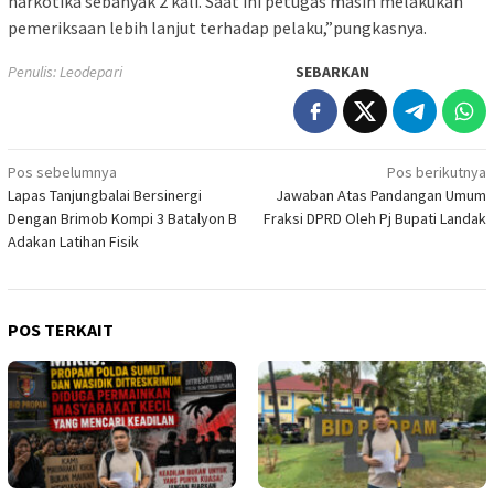
narkotika sebanyak 2 kali. Saat ini petugas masih melakukan
pemeriksaan lebih lanjut terhadap pelaku,”pungkasnya.
Penulis: Leodepari
SEBARKAN
Navigasi
Pos sebelumnya
Pos berikutnya
Lapas Tanjungbalai Bersinergi
Jawaban Atas Pandangan Umum
pos
Dengan Brimob Kompi 3 Batalyon B
Fraksi DPRD Oleh Pj Bupati Landak
Adakan Latihan Fisik
POS TERKAIT