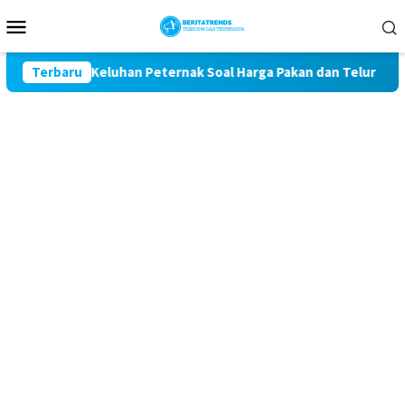
Loncat
Menu
ke
Mobile
konten
Kawal Keluhan Peternak Soal Harga Pakan dan Telur
Terbaru
TAK