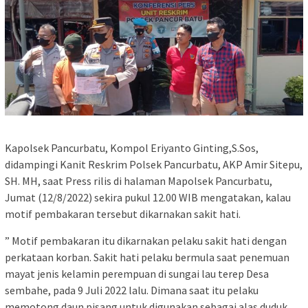
Kapolsek Pancurbatu, Kompol Eriyanto Ginting,S.Sos,
didampingi Kanit Reskrim Polsek Pancurbatu, AKP Amir Sitepu,
SH. MH, saat Press rilis di halaman Mapolsek Pancurbatu,
Jumat (12/8/2022) sekira pukul 12.00 WIB mengatakan, kalau
motif pembakaran tersebut dikarnakan sakit hati.
” Motif pembakaran itu dikarnakan pelaku sakit hati dengan
perkataan korban. Sakit hati pelaku bermula saat penemuan
mayat jenis kelamin perempuan di sungai lau terep Desa
sembahe, pada 9 Juli 2022 lalu. Dimana saat itu pelaku
memotong daun pisang untuk digunakan sebagai alas duduk,