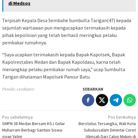
di Medsos
Terpisah Kepala Desa Sembahe Sumbulta Tarigan(47) kepada
sejumlah wartawan pun mengucapkan terimakasih kepada
pihak kepolisian yang telah berhasil meringkus pelaku
pembakar rumahnya.
“Saya ucapkan terimakasih kepada Bapak Kapolsek, Bapak
Kapolrestabes Medan dan Bapak Kapoldasu, karna telah
menangkap pelaku pembakar rumah saya,” ucap Sumbulta
Tarigan dihalaman Mapolsek Pancur Batu.
Penulis: Leodepari
SEBARKAN
Navigasi
Pos sebelumnya
Pos berikutnya
SMPN 38 Medan Bersam KSJ Gelar
Berstatus Tersangka, Wali Kota
pos
Muharram Berbagi Santuni Siswa-
Subulussalam Dimintai Coret
siswi Yatim
Alimsah Dari Calon Mukim di