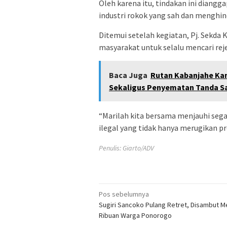
Oleh karena itu, tindakan ini diang
industri rokok yang sah dan menghind
Ditemui setelah kegiatan, Pj. Sekd
masyarakat untuk selalu mencari reje
Baca Juga
Rutan Kabanjahe Ka
Sekaligus Penyematan Tanda S
“Marilah kita bersama menjauhi sega
ilegal yang tidak hanya merugikan pr
Penulis: Giarto/ADV
Navigasi
Pos sebelumnya
Sugiri Sancoko Pulang Retret, Disambut M
pos
Ribuan Warga Ponorogo