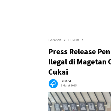
Beranda
Hukum
Press Release Pe
Ilegal di Magetan
Cukai
LilikAbdi
2 Maret 2025