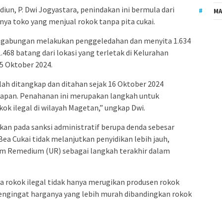
iun, P. Dwi Jogyastara, penindakan ini bermula dari
MA
nya toko yang menjual rokok tanpa pita cukai.
m gabungan melakukan penggeledahan dan menyita 1.634
.468 batang dari lokasi yang terletak di Kelurahan
15 Oktober 2024.
elah ditangkap dan ditahan sejak 16 Oktober 2024
kapan. Penahanan ini merupakan langkah untuk
ok ilegal di wilayah Magetan,” ungkap Dwi.
pkan pada sanksi administratif berupa denda sebesar
 Bea Cukai tidak melanjutkan penyidikan lebih jauh,
um Remedium (UR) sebagai langkah terakhir dalam
 rokok ilegal tidak hanya merugikan produsen rokok
mengingat harganya yang lebih murah dibandingkan rokok