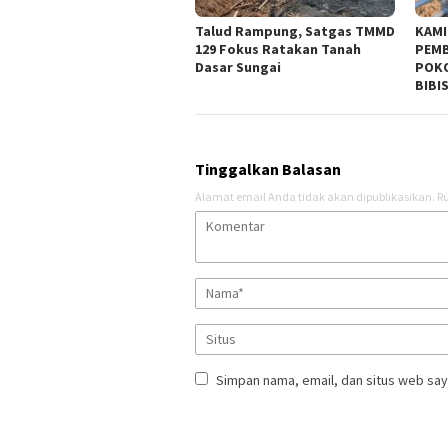
Talud Rampung, Satgas TMMD
KAMI
129 Fokus Ratakan Tanah
PEMB
Dasar Sungai
POKO
BIBI
Tinggalkan Balasan
Alamat email Anda tidak akan dipublikasikan.
Ru
Simpan nama, email, dan situs web say