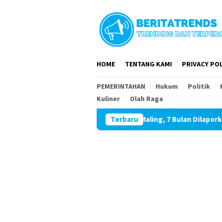
Loncat
ke
konten
HOME
TENTANG KAMI
PRIVACY POL
PEMERINTAHAN
Hukum
Politik
Kuliner
Olah Raga
Hebat Mamak Maling, 7 Bulan Dilaporkan karena Fitn
Terbaru