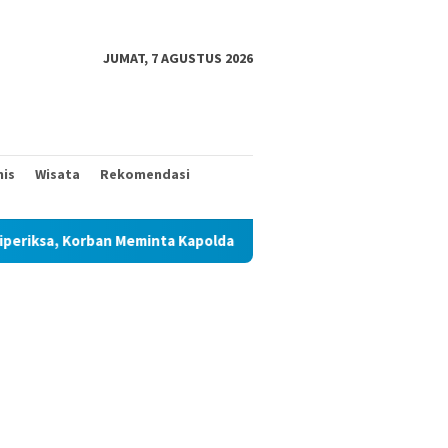
JUMAT, 7 AGUSTUS 2026
nis
Wisata
Rekomendasi
an Meminta Kapolda Sumut Memberikan Atensi
Mangkrak 7 