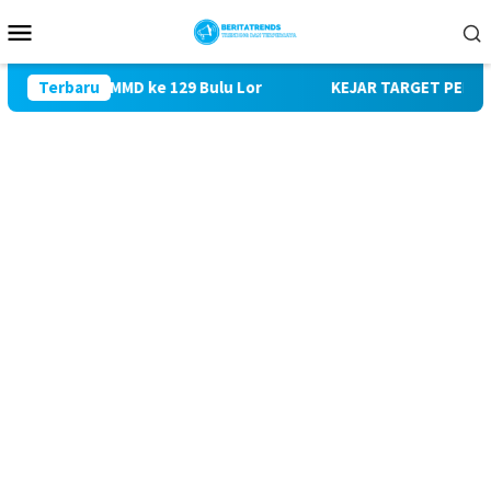
Loncat
Menu
ke
Mobile
konten
jungi TMMD ke 129 Bulu Lor
Terbaru
KEJAR TARGET PEMBANGUNAN 