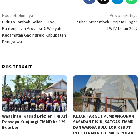
Navigasi
Pos sebelumnya
Pos berikutnya
Diduga Tambah Galian C Tak
Latihan Menembak Senjata Ringan
pos
Kantongi Izin Provinsi Di Wilayah
TW IV Tahun 2022
Kecamatan Gadingrejo Kabupaten
Pringsewu
POS TERKAIT
Waasintel Kasad Brigjen TNI Ari
KEJAR TARGET PEMBANGUNAN
Peaseya Kunjungi TMMD ke 129
SASARAN FISIK, SATGAS TMMD
Bulu Lor
DAN WARGA BULU LOR KEBUT
PLESTERAN RTLH MILIK PUGUH