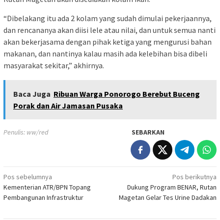
“Dibelakang itu ada 2 kolam yang sudah dimulai pekerjaannya,
dan rencananya akan diisi lele atau nilai, dan untuk semua nanti
akan bekerjasama dengan pihak ketiga yang mengurusi bahan
makanan, dan nantinya kalau masih ada kelebihan bisa dibeli
masyarakat sekitar,” akhirnya.
Baca Juga
Ribuan Warga Ponorogo Berebut Buceng
Porak dan Air Jamasan Pusaka
Penulis: ww/red
SEBARKAN
Navigasi
Pos sebelumnya
Pos berikutnya
Kementerian ATR/BPN Topang
Dukung Program BENAR, Rutan
pos
Pembangunan Infrastruktur
Magetan Gelar Tes Urine Dadakan