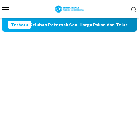
Loncat
Menu
ke
Mobile
konten
awal Keluhan Peternak Soal Harga Pakan dan Telur
Terbaru
TAK 