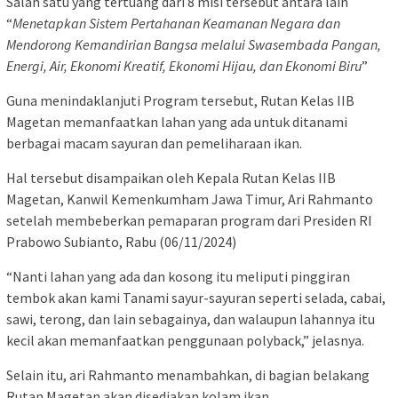
Salah satu yang tertuang dari 8 misi tersebut antara lain
“
Menetapkan Sistem Pertahanan Keamanan Negara dan
Mendorong Kemandirian Bangsa melalui Swasembada Pangan,
Energi, Air, Ekonomi Kreatif, Ekonomi Hijau, dan Ekonomi Biru
”
Guna menindaklanjuti Program tersebut, Rutan Kelas IIB
Magetan memanfaatkan lahan yang ada untuk ditanami
berbagai macam sayuran dan pemeliharaan ikan.
Hal tersebut disampaikan oleh Kepala Rutan Kelas IIB
Magetan, Kanwil Kemenkumham Jawa Timur, Ari Rahmanto
setelah membeberkan pemaparan program dari Presiden RI
Prabowo Subianto, Rabu (06/11/2024)
“Nanti lahan yang ada dan kosong itu meliputi pinggiran
tembok akan kami Tanami sayur-sayuran seperti selada, cabai,
sawi, terong, dan lain sebagainya, dan walaupun lahannya itu
kecil akan memanfaatkan penggunaan polyback,” jelasnya.
Selain itu, ari Rahmanto menambahkan, di bagian belakang
Rutan Magetan akan disediakan kolam ikan.