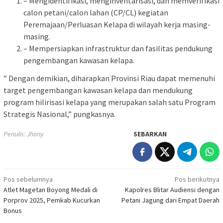
– Mengidentifikasi, menginventarisasi, dan memverifikasi
calon petani/calon lahan (CP/CL) kegiatan
Peremajaan/Perluasan Kelapa di wilayah kerja masing-
masing.
– Mempersiapkan infrastruktur dan fasilitas pendukung
pengembangan kawasan kelapa.
” Dengan demikian, diharapkan Provinsi Riau dapat memenuhi
target pengembangan kawasan kelapa dan mendukung
program hilirisasi kelapa yang merupakan salah satu Program
Strategis Nasional,” pungkasnya.
Penulis: Jhony
SEBARKAN
Navigasi
Pos sebelumnya
Pos berikutnya
Atlet Magetan Boyong Medali di
Kapolres Blitar Audiensi dengan
pos
Porprov 2025, Pemkab Kucurkan
Petani Jagung dari Empat Daerah
Bonus