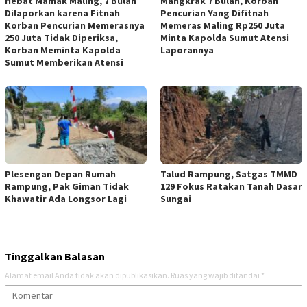
Hebat Mamak Maling, 7 Bulan
Mangkrak 7 Bulan, Korban
Dilaporkan karena Fitnah
Pencurian Yang Difitnah
Korban Pencurian Memerasnya
Memeras Maling Rp250 Juta
250 Juta Tidak Diperiksa,
Minta Kapolda Sumut Atensi
Korban Meminta Kapolda
Laporannya
Sumut Memberikan Atensi
Plesengan Depan Rumah
Talud Rampung, Satgas TMMD
Rampung, Pak Giman Tidak
129 Fokus Ratakan Tanah Dasar
Khawatir Ada Longsor Lagi
Sungai
Tinggalkan Balasan
Alamat email Anda tidak akan dipublikasikan.
Ruas yang wajib ditandai
*