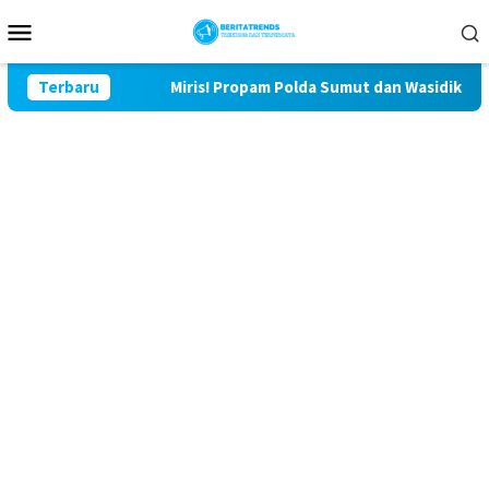
Loncat
Menu
ke
Mobile
konten
u Lor
Terbaru
Miris! Propam Polda Sumut dan Wasidik Ditreskrimu