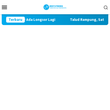
Loncat
Menu
ke
Mobile
konten
awatir Ada Longsor Lagi
Terbaru
Talud Rampung, Satgas TMMD 1