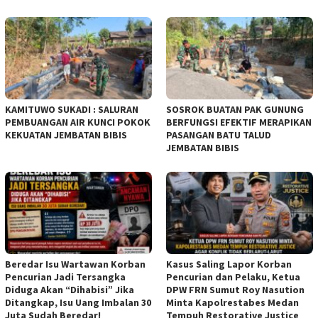
KAMITUWO SUKADI : SALURAN
SOSROK BUATAN PAK GUNUNG
PEMBUANGAN AIR KUNCI POKOK
BERFUNGSI EFEKTIF MERAPIKAN
KEKUATAN JEMBATAN BIBIS
PASANGAN BATU TALUD
JEMBATAN BIBIS
Beredar Isu Wartawan Korban
Kasus Saling Lapor Korban
Pencurian Jadi Tersangka
Pencurian dan Pelaku, Ketua
Diduga Akan “Dihabisi” Jika
DPW FRN Sumut Roy Nasution
Ditangkap, Isu Uang Imbalan 30
Minta Kapolrestabes Medan
Juta Sudah Beredar!
Tempuh Restorative Justice