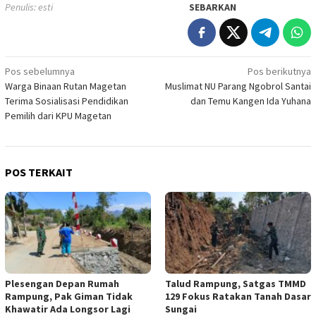
Penulis: esti
SEBARKAN
Navigasi
Pos sebelumnya
Pos berikutnya
Warga Binaan Rutan Magetan
Muslimat NU Parang Ngobrol Santai
pos
Terima Sosialisasi Pendidikan
dan Temu Kangen Ida Yuhana
Pemilih dari KPU Magetan
POS TERKAIT
Plesengan Depan Rumah
Talud Rampung, Satgas TMMD
Rampung, Pak Giman Tidak
129 Fokus Ratakan Tanah Dasar
Khawatir Ada Longsor Lagi
Sungai