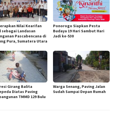
Terapkan Nilai Kearifan
Ponorogo Siapkan Pesta
l sebagai Landasan
Budaya 19 Hari Sambut Hari
nganan Pascabencana di
Jadi ke-530
ung Pura, Sumatera Utara
resi Girang Balita
Warga Senang, Paving Jalan
epeda Diatas Paving
Sudah Sampai Depan Rumah
angunan TMMD 129 Bulu