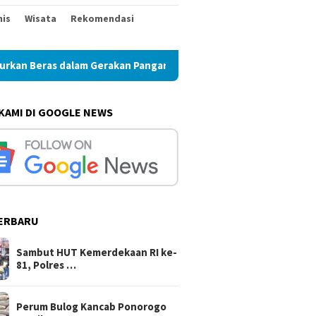
nis
Wisata
Rekomendasi
 dalam Gerakan Pangan Murah
Perum Bulog Kancab Ponoro
 KAMI DI GOOGLE NEWS
ERBARU
Sambut HUT Kemerdekaan RI ke-
81, Polres …
Perum Bulog Kancab Ponorogo