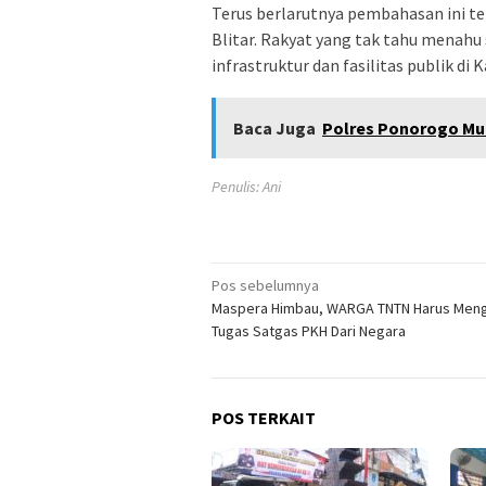
Terus berlarutnya pembahasan ini 
Blitar. Rakyat yang tak tahu menahu 
infrastruktur dan fasilitas publik di
Baca Juga
Polres Ponorogo Mut
Penulis: Ani
Navigasi
Pos sebelumnya
Maspera Himbau, WARGA TNTN Harus Men
pos
Tugas Satgas PKH Dari Negara
POS TERKAIT