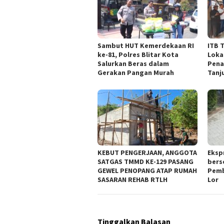
Sambut HUT Kemerdekaan RI
ITB 
ke-81, Polres Blitar Kota
Loka
Salurkan Beras dalam
Pena
Gerakan Pangan Murah
Tanj
KEBUT PENGERJAAN, ANGGOTA
Eksp
SATGAS TMMD KE-129 PASANG
bers
GEWEL PENOPANG ATAP RUMAH
Pemb
SASARAN REHAB RTLH
Lor
Tinggalkan Balasan