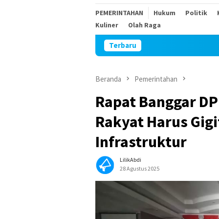
PEMERINTAHAN
Hukum
Politik
Kuliner
Olah Raga
Terbaru
Sambu
Beranda
Pemerintahan
Rapat Banggar DPR
Rakyat Harus Gigi
Infrastruktur
LilikAbdi
28 Agustus 2025