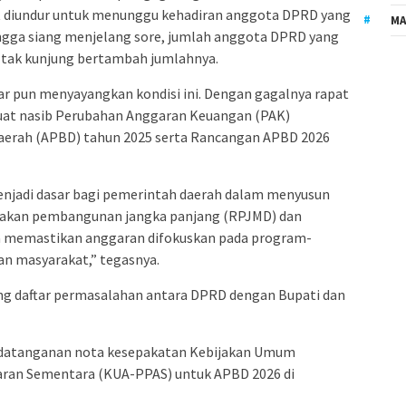
at diundur untuk menunggu kehadiran anggota DPRD yang
MA
ingga siang menjelang sore, jumlah anggota DPRD yang
 tak kunjung bertambah jumlahnya.
tar pun menyayangkan kondisi ini. Dengan gagalnya rapat
at nasib Perubahan Anggaran Keuangan (PAK)
aerah (APBD) tahun 2025 serta Rancangan APBD 2026
enjadi dasar bagi pemerintah daerah dalam menyusun
ijakan pembangunan jangka panjang (RPJMD) dan
a memastikan anggaran difokuskan pada program-
n masyarakat,” tegasnya.
ng daftar permasalahan antara DPRD dengan Bupati dan
ndatanganan nota kesepakatan Kebijakan Umum
aran Sementara (KUA-PPAS) untuk APBD 2026 di