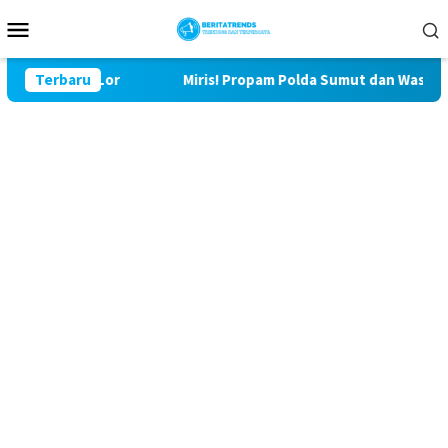
Loncat
Menu
ke
Mobile
konten
lu Lor
Terbaru
Miris! Propam Polda Sumut dan Wasidik Ditreskri