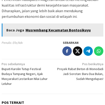
kualitas infrastruktur demi kesejahteraan masyarakat.
Diharapkan, jalan yang lebih baik akan mendukung
pertumbuhan ekonomi dan sosial di wilayah ini.
Baca Juga
Musrembang Kecamatan Bontosikuyu
Penulis: Efa/Adv
SEBARKAN
Navigasi
Pos sebelumnya
Pos berikutnya
Bupati Karolin Tutup Festival
Proyek Rabat Beton di Wonodadi
pos
Budaya Tumpang Negeri, Ajak
Jadi Sorotan: Baru Dua Bulan,
Masyarakat Lestarikan Nilai Luhur
Sudah Mengelupas!
Leluhur
POS TERKAIT