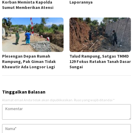
Korban Meminta Kapolda
Laporannya
Sumut Memberikan Atensi
Plesengan Depan Rumah
Talud Rampung, Satgas TMMD
Rampung, Pak Giman Tidak
129 Fokus Ratakan Tanah Dasar
Khawatir Ada Longsor Lagi
Sungai
Tinggalkan Balasan
Alamat email Anda tidak akan dipublikasikan.
Ruas yang wajib ditandai
*