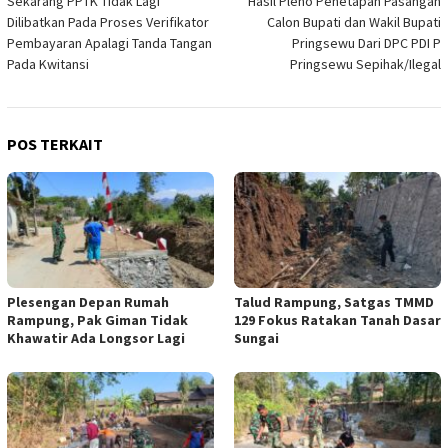
Sekarang PPTK Tidak Lagi
Hasil Pleno Penetapan Pasangan
Dilibatkan Pada Proses Verifikator
Calon Bupati dan Wakil Bupati
Pembayaran Apalagi Tanda Tangan
Pringsewu Dari DPC PDI P
Pada Kwitansi
Pringsewu Sepihak/Ilegal
POS TERKAIT
Plesengan Depan Rumah
Talud Rampung, Satgas TMMD
Rampung, Pak Giman Tidak
129 Fokus Ratakan Tanah Dasar
Khawatir Ada Longsor Lagi
Sungai