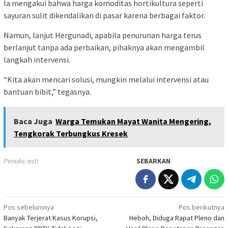
Ia mengakui bahwa harga komoditas hortikultura seperti
sayuran sulit dikendalikan di pasar karena berbagai faktor.
Namun, lanjut Hergunadi, apabila penurunan harga terus
berlanjut tanpa ada perbaikan, pihaknya akan mengambil
langkah intervensi.
“Kita akan mencari solusi, mungkin melalui intervensi atau
bantuan bibit,” tegasnya.
Baca Juga
Warga Temukan Mayat Wanita Mengering,
Tengkorak Terbungkus Kresek
Penulis: esti
SEBARKAN
Navigasi
Pos sebelumnya
Pos berikutnya
Banyak Terjerat Kasus Korupsi,
Heboh, Diduga Rapat Pleno dan
pos