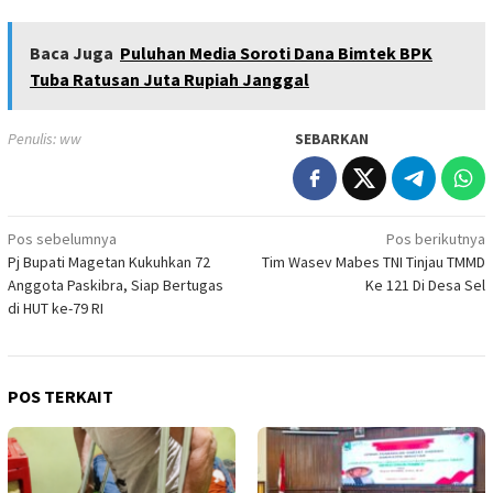
Baca Juga
Puluhan Media Soroti Dana Bimtek BPK
Tuba Ratusan Juta Rupiah Janggal
Penulis: ww
SEBARKAN
Navigasi
Pos sebelumnya
Pos berikutnya
Pj Bupati Magetan Kukuhkan 72
Tim Wasev Mabes TNI Tinjau TMMD
pos
Anggota Paskibra, Siap Bertugas
Ke 121 Di Desa Sel
di HUT ke-79 RI
POS TERKAIT