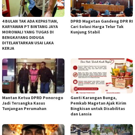
4 BULAN TAK ADA KEPASTIAN,
DPRD Magetan Gandeng DPR RI
KARYAWAN PT BINTANG JAYA
Cari Solusi Harga Telur Tak
MOROWALI YANG TUGAS DI
Kunjung Stabil
BENGKAYANG DIDUGA
DITELANTARKAN USAI LAKA
KERJA
Mantan Ketua DPRD Ponorogo
Ganti Karangan Bunga,
Jadi Tersangka Kasus
Pemkab Magetan Ajak Kirim
Tunjangan Perumahan
Bingkisan untuk Disabilitas
dan Lansia