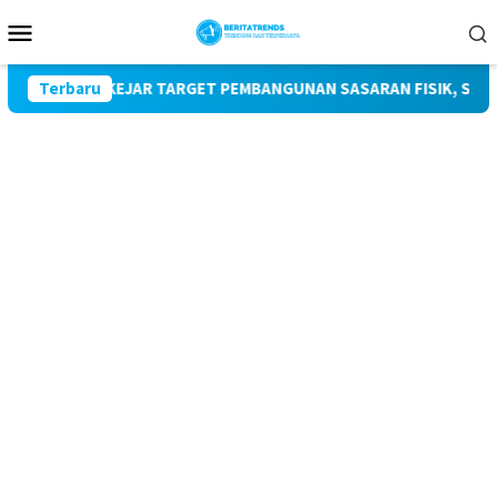
Loncat
Menu
ke
Mobile
konten
KEJAR TARGET PEMBANGUNAN SASARAN FISIK, SATGAS TMMD
Terbaru