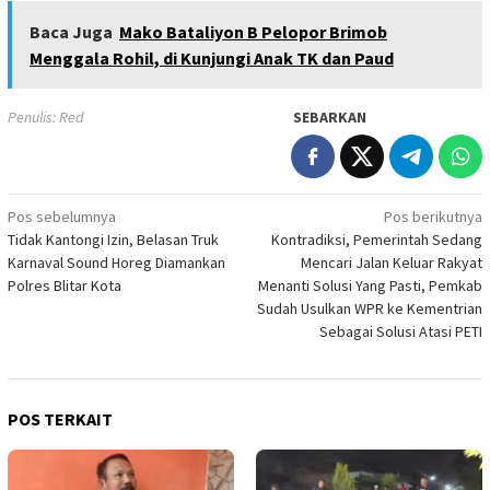
Baca Juga
Mako Bataliyon B Pelopor Brimob
Menggala Rohil, di Kunjungi Anak TK dan Paud
Penulis: Red
SEBARKAN
Navigasi
Pos sebelumnya
Pos berikutnya
Tidak Kantongi Izin, Belasan Truk
Kontradiksi, Pemerintah Sedang
pos
Karnaval Sound Horeg Diamankan
Mencari Jalan Keluar Rakyat
Polres Blitar Kota
Menanti Solusi Yang Pasti, Pemkab
Sudah Usulkan WPR ke Kementrian
Sebagai Solusi Atasi PETI
POS TERKAIT