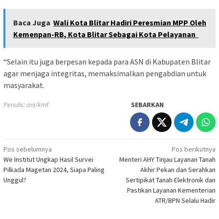
Baca Juga
Wali Kota Blitar Hadiri Peresmian MPP Oleh
Kemenpan-RB, Kota Blitar Sebagai Kota Pelayanan
“Selain itu juga berpesan kepada para ASN di Kabupaten Blitar
agar menjaga integritas, memaksimalkan pengabdian untuk
masyarakat.
Penulis: ani/kmf
SEBARKAN
Navigasi
Pos sebelumnya
Pos berikutnya
We Institut Ungkap Hasil Survei
Menteri AHY Tinjau Layanan Tanah
pos
Pilkada Magetan 2024, Siapa Paling
Akhir Pekan dan Serahkan
Unggul?
Sertipikat Tanah Elektronik dan
Pastikan Layanan Kementerian
ATR/BPN Selalu Hadir