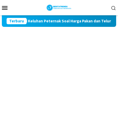
Loncat
Menu
ke
Mobile
konten
 Kawal Keluhan Peternak Soal Harga Pakan dan Telur
Terbaru
TA