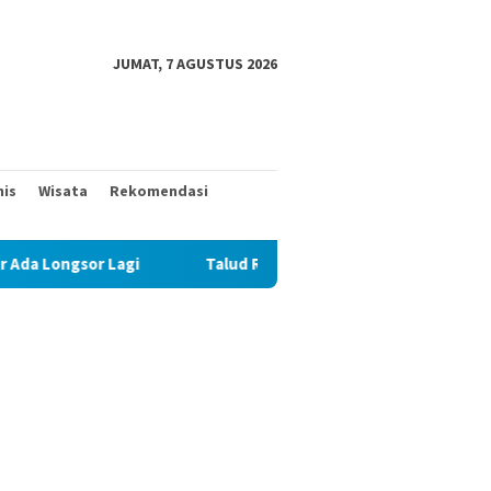
JUMAT, 7 AGUSTUS 2026
nis
Wisata
Rekomendasi
i
Talud Rampung, Satgas TMMD 129 Fokus Ratakan Tanah