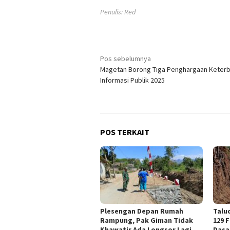
Penulis: Red
Navigasi
Pos sebelumnya
Magetan Borong Tiga Penghargaan Keter
pos
Informasi Publik 2025
POS TERKAIT
Plesengan Depan Rumah
Talu
Rampung, Pak Giman Tidak
129 
Khawatir Ada Longsor Lagi
Dasa