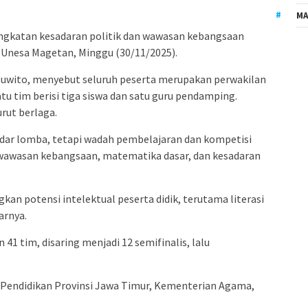
MA
ngkatan kesadaran politik dan wawasan kebangsaan
 Unesa Magetan, Minggu (30/11/2025).
Suwito, menyebut seluruh peserta merupakan perwakilan
u tim berisi tiga siswa dan satu guru pendamping.
urut berlaga.
adar lomba, tetapi wadah pembelajaran dan kompetisi
i wawasan kebangsaan, matematika dasar, dan kesadaran
an potensi intelektual peserta didik, terutama literasi
arnya.
41 tim, disaring menjadi 12 semifinalis, lalu
s Pendidikan Provinsi Jawa Timur, Kementerian Agama,