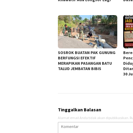
SOSROK BUATAN PAK GUNUNG
Bere
BERFUNGSI EFEKTIF
Penc
MERAPIKAN PASANGAN BATU
Didu
TALUD JEMBATAN BIBIS
Dita
30 J
Tinggalkan Balasan
Alamat email Anda tidak akan dipublikasikan.
Ru