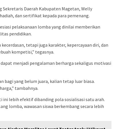
g Sekretaris Daerah Kabupaten Magetan, Welly
 hadiah, dan sertifikat kepada para pemenang.
siasi pelaksanaan lomba yang dinilai memberikan
itas pendidikan.
ecerdasan, tetapi juga karakter, kepercayaan diri, dan
 sebuah kompetisi,” tegasnya.
a dapat menjadi pengalaman berharga sekaligus motivasi
bagi yang belum juara, kalian tetap luar biasa.
rharga,” tambahnya.
ini lebih efektif dibanding pola sosialisasi satu arah.
lang lomba, wawasan siswa berkembang secara lebih
ya Ajarkan Moralitas Lewat Teater Anak: “Hikayat