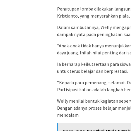
Penutupan lomba dilakukan langsun
Kristianto, yang menyerahkan piala,
Dalam sambutannya, Welly mengapre
dampak nyata pada peningkatan kual
“Anak-anak tidak hanya menunjukkan k
daya juang. Inilah nilai penting dari
Ia berharap keikutsertaan para sisw
untuk terus belajar dan berprestasi.
“Kepada para pemenang, selamat. Dan 
Partisipasi kalian adalah langkah be
Welly menilai bentuk kegiatan seperti 
Dengan adanya proses belajar menje
mendalam.
Baca Juga
Bengkel Muda Suraba