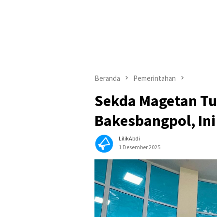
Beranda
Pemerintahan
Sekda Magetan Tu
Bakesbangpol, In
LilikAbdi
1 Desember 2025