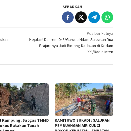
SEBARKAN
Pos berikutnya
bukaan
Kejutan! Danrem 043/Garuda Hitam Saksikan Dua
Prajuritnya Jadi Bintang Dadakan di Kodam
XXI/Radin Inten
d Rampung, Satgas TMMD
KAMITUWO SUKADI : SALURAN
Fokus Ratakan Tanah
PEMBUANGAN AIR KUNCI
r Sungai
POKOK KEKUATAN JEMBATAN