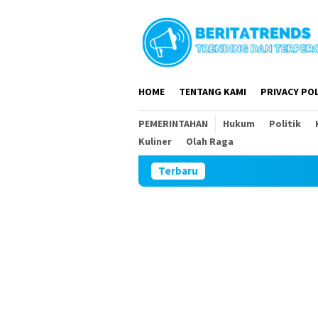
Loncat
ke
konten
HOME
TENTANG KAMI
PRIVACY POL
PEMERINTAHAN
Hukum
Politik
Kuliner
Olah Raga
Terbaru
Plesengan De