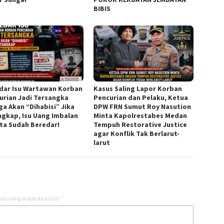
BIBIS
dar Isu Wartawan Korban
Kasus Saling Lapor Korban
urian Jadi Tersangka
Pencurian dan Pelaku, Ketua
ga Akan “Dihabisi” Jika
DPW FRN Sumut Roy Nasution
ngkap, Isu Uang Imbalan
Minta Kapolrestabes Medan
uta Sudah Beredar!
Tempuh Restorative Justice
agar Konflik Tak Berlarut-
larut
as yang wajib ditandai
*