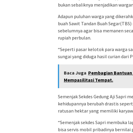
bukan sebaliknya menjadikan wargan
Adapun puluhan warga yang dikerahk
buah Sawit Tandan Buah Segar(TBS) 
sebelumnya agar bisa memanen secar
rupiah perbulan.
“Seperti pasar kelotok para warga s
sungai yang diduga hasil curian dari
Baca Juga
Pembagian Bantuan 
Mempasilitasi Tempat.
Semenjak Sekdes Gedung Aji Sapri mem
kehidupannya berubah drastis seper
ratusan hektar yang memiliki karya
“Semenjak sekdes Sapri membuka lap
bisa servis mobil pribadinya bernilai