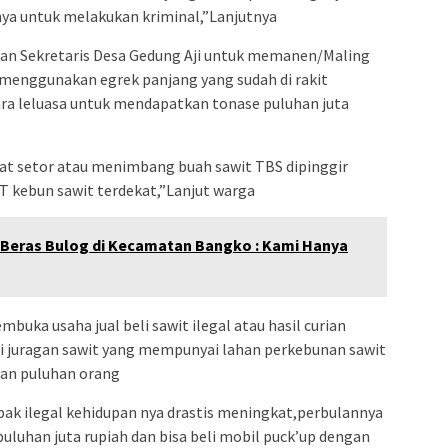
ya untuk melakukan kriminal,”Lanjutnya
an Sekretaris Desa Gedung Aji untuk memanen/Maling
menggunakan egrek panjang yang sudah di rakit
a leluasa untuk mendapatkan tonase puluhan juta
aat setor atau menimbang buah sawit TBS dipinggir
 PT kebun sawit terdekat,”Lanjut warga
Beras Bulog di Kecamatan Bangko : Kami Hanya
buka usaha jual beli sawit ilegal atau hasil curian
ti juragan sawit yang mempunyai lahan perkebunan sawit
wan puluhan orang
ak ilegal kehidupan nya drastis meningkat,perbulannya
 puluhan juta rupiah dan bisa beli mobil puck’up dengan