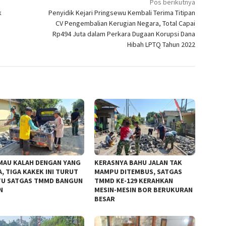
Pos berikutnya
k
Penyidik Kejari Pringsewu Kembali Terima Titipan
CV Pengembalian Kerugian Negara, Total Capai
Rp494 Juta dalam Perkara Dugaan Korupsi Dana
Hibah LPTQ Tahun 2022
MAU KALAH DENGAN YANG
KERASNYA BAHU JALAN TAK
, TIGA KAKEK INI TURUT
MAMPU DITEMBUS, SATGAS
U SATGAS TMMD BANGUN
TMMD KE-129 KERAHKAN
N
MESIN-MESIN BOR BERUKURAN
BESAR