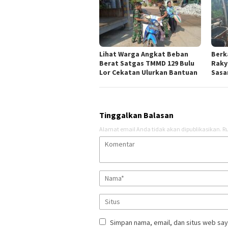
Lihat Warga Angkat Beban
Berk
Berat Satgas TMMD 129 Bulu
Raky
Lor Cekatan Ulurkan Bantuan
Sasar
Tinggalkan Balasan
Alamat email Anda tidak akan dipublikasikan.
Ru
Simpan nama, email, dan situs web say