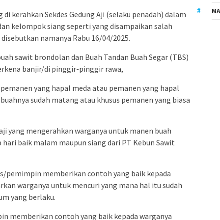
MA
g di kerahkan Sekdes Gedung Aji (selaku penadah) dalam
an kelompok siang seperti yang disampaikan salah
disebutkan namanya Rabu 16/04/2025.
buah sawit brondolan dan Buah Tandan Buah Segar (TBS)
kena banjir/di pinggir-pinggir rawa,
 pemanen yang hapal meda atau pemanen yang hapal
g buahnya sudah matang atau khusus pemanen yang biasa
g aji yang mengerahkan warganya untuk manen buah
p hari baik malam maupun siang dari PT Kebun Sawit
des/pemimpin memberikan contoh yang baik kepada
rkan warganya untuk mencuri yang mana hal itu sudah
kum yang berlaku.
in memberikan contoh yang baik kepada warganya