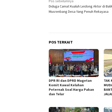
Navigasi
Pos sebelumnya
Diduga Camat Kualuh Leidong Aktor di Bali
pos
Musrenbang Desa Yang Penuh Rekayasa
POS TERKAIT
DPR RI dan DPRD Magetan
TAK 
Komit Kawal Keluhan
MUDA
Peternak Soal Harga Pakan
BANT
dan Telur
JALA