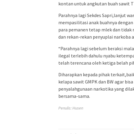
kontan untuk angkutan buah sawit TB
Parahnya lagi Sekdes Sapri,lanjut w
mempasilitasi anak buahnya dengan 
para pemanen tetap mlek dan tidak 
dan rekan-rekan penyuplai narkoba a
“Parahnya lagi sebelum beraksi mala
ilegal terlebih dahulu nyabu ketempa
telah terencana oleh ketiga belah p
Diharapkan kepada pihak terkait,b
kelapa sawit GMPK dan BW agar bisa
penyalahgunaan narkotika yang dila
bersama-sama.
Penulis: Husen