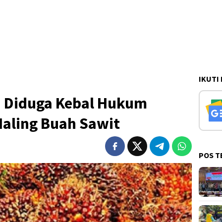
IKUTI
i Diduga Kebal Hukum
aling Buah Sawit
POS T