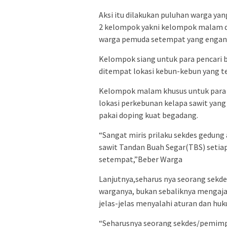
Aksi itu dilakukan puluhan warga yan
2 kelompok yakni kelompok malam d
warga pemuda setempat yang engan 
Kelompok siang untuk para pencari 
ditempat lokasi kebun-kebun yang ter
Kelompok malam khusus untuk para
lokasi perkebunan kelapa sawit yan
pakai doping kuat begadang.
“Sangat miris prilaku sekdes gedun
sawit Tandan Buah Segar(TBS) setia
setempat,”Beber Warga
Lanjutnya,seharus nya seorang sek
warganya, bukan sebaliknya mengaja
jelas-jelas menyalahi aturan dan hu
“Seharusnya seorang sekdes/pemimp