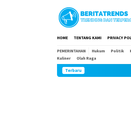
Loncat
ke
konten
HOME
TENTANG KAMI
PRIVACY POL
PEMERINTAHAN
Hukum
Politik
Kuliner
Olah Raga
Terbaru
DPR RI d