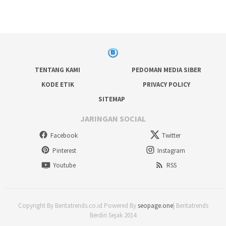
TENTANG KAMI
PEDOMAN MEDIA SIBER
KODE ETIK
PRIVACY POLICY
SITEMAP
JARINGAN SOCIAL
Facebook
Twitter
Pinterest
Instagram
Youtube
RSS
Copyright By Beritatrends.co.id Powered By
seopage.one
| Beritatrends
Berdiri Sejak 2014