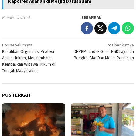
Kapolres Asahan di Mesjid Darusallam
Penulis: ww/red
SEBARKAN
Navigasi
Pos sebelumnya
Pos berikutnya
Kukuhkan Organisasi Profesi
DPPKP Landak Gelar FGD Layanan
pos
Analis Hukum, Menkumham:
Bengkel Alat Dan Mesin Pertanian
Kembalikan Wibawa Hukum di
Tengah Masyarakat
POS TERKAIT