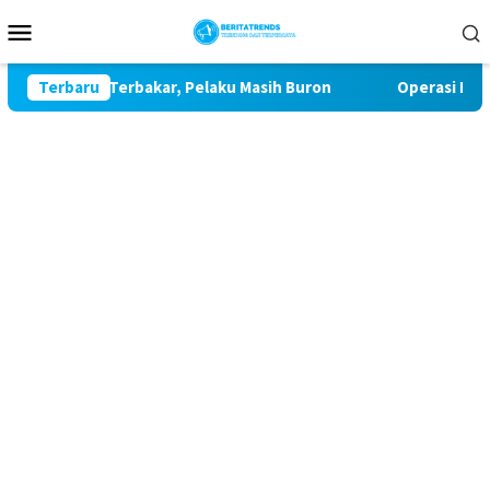
Loncat
Menu
ke
Mobile
konten
Hangus Terbakar, Pelaku Masih Buron
Terbaru
Operasi Bersama B