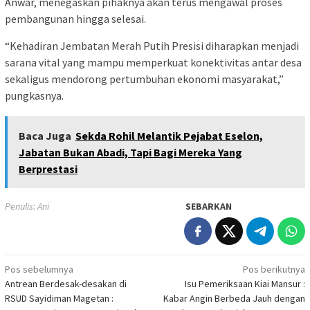
Anwar, menegaskan pihaknya akan terus mengawal proses
pembangunan hingga selesai.
“Kehadiran Jembatan Merah Putih Presisi diharapkan menjadi
sarana vital yang mampu memperkuat konektivitas antar desa
sekaligus mendorong pertumbuhan ekonomi masyarakat,”
pungkasnya.
Baca Juga
Sekda Rohil Melantik Pejabat Eselon,
Jabatan Bukan Abadi, Tapi Bagi Mereka Yang
Berprestasi
Penulis: Ani
SEBARKAN
Navigasi
Pos sebelumnya
Pos berikutnya
Antrean Berdesak-desakan di
Isu Pemeriksaan Kiai Mansur :
pos
RSUD Sayidiman Magetan :
Kabar Angin Berbeda Jauh dengan