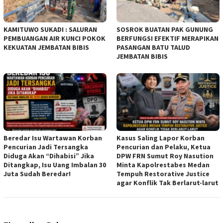
KAMITUWO SUKADI : SALURAN
SOSROK BUATAN PAK GUNUNG
PEMBUANGAN AIR KUNCI POKOK
BERFUNGSI EFEKTIF MERAPIKAN
KEKUATAN JEMBATAN BIBIS
PASANGAN BATU TALUD
JEMBATAN BIBIS
Beredar Isu Wartawan Korban
Kasus Saling Lapor Korban
Pencurian Jadi Tersangka
Pencurian dan Pelaku, Ketua
Diduga Akan “Dihabisi” Jika
DPW FRN Sumut Roy Nasution
Ditangkap, Isu Uang Imbalan 30
Minta Kapolrestabes Medan
Juta Sudah Beredar!
Tempuh Restorative Justice
agar Konflik Tak Berlarut-larut