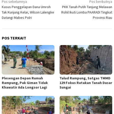
Navigasi
Pos sebelumnya
Pos berikutnya
Kasus Penggelapan Dana Umroh
PKK Tanah Putih Tanjung Melawan
pos
Tak Kunjung Kelar, Wilson Lalengke
Rohil Ikuti Lomba PAARADI Tingkat
Datangi Mabes Polri
Provinsi Riau
POS TERKAIT
Plesengan Depan Rumah
Talud Rampung, Satgas TMMD
Rampung, Pak Giman Tidak
129 Fokus Ratakan Tanah Dasar
Khawatir Ada Longsor Lagi
Sungai