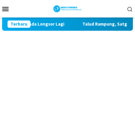
Loncat
Menu
ke
Mobile
konten
atir Ada Longsor Lagi
Terbaru
Talud Rampung, Satgas TMMD 129 