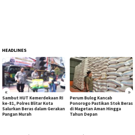
HEADLINES
«
»
UT Kemerdekaan RI
Perum Bulog Kancab
ITB Terapk
res Blitar Kota
Ponorogo Pastikan Stok Beras
Lokal seb
Beras dalam Gerakan
di Magetan Aman Hingga
Penangan
urah
Tahun Depan
Tanjung P
Utara