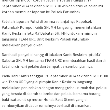
mencuri sp motor korban pada hari Selasa tanggal 17
September 2024 sekitar pukul 07.30 wib dan atas kejadian itu
korban membuat laporan ke Polsek Patumbak.
Setelah laporan Polisi di terima selanjutnya Kapolsek
Patumbak Kompol Faidir SH, MH langsung memerintahkan
Kanit Reskrim Iptu M.Y Dabutar SH, MH untuk memimpin
langsung TEAM URC Unit Reskrim Polsek Patumbak
melakukan penyelidikan.
Dari hasil penyelidikan yg di lakukan Kanit Reskrim Iptu M.Y
Dabutar SH, MH bersama TEAM URC membuahkan hasil dan di
ketahui ciri-ciri pelaku dan tempat persembunyiannya.
Pada Hari Kamis tanggal 19 September 2024 sekitar pukul 19.00
wib Team URC yang di pimpin Kanit Reskrim langsung
melakukan penindakan dengan menggrebek rumah dari pelaku
yang berada di daerah selambo dan pelaku bersama barang
bukti satu unit sp motor Honda Beat Street yang di
sembunyikan di dapur rumahnya berhasil di amankan.